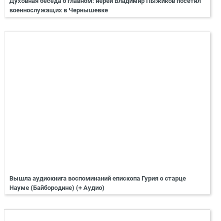
Духовная беседа о главном: иерей Владимир Пыжиков посетил
военнослужащих в Чернышевке
Вышла аудиокнига воспоминаний епископа Гурия о старце
Науме (Байбородине) (+ Аудио)