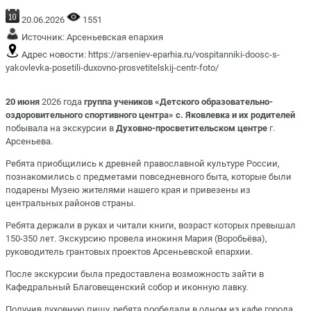
20.06.2026
1551
Источник:
Арсеньевская епархия
Адрес новости:
https://arseniev-eparhia.ru/vospitanniki-doosc-s-
yakovlevka-posetili-duxovno-prosvetitelskij-centr-foto/
20 июня
2026 года
группа учеников «Детского образовательно-
оздоровительного спортивного центра» с. Яковлевка и их родителей
побывала на экскурсии в
Духовно-просветительском центре
г.
Арсеньева.
Ребята приобщились к древней православной культуре России,
познакомились с предметами повседневного быта, которые были
подарены Музею жителями нашего края и привезены из
центральных районов страны.
Ребята держали в руках и читали книги, возраст которых превышал
150-350 лет. Экскурсию провела инокиня Мария (Воробьёва),
руководитель грантовых проектов Арсеньевской епархии.
После экскурсии была предоставлена возможность зайти в
Кафедральный Благовещенский собор и иконную лавку.
Получив духовную пищу, ребята пообедали в одном из кафе города.