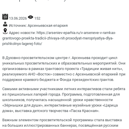
13.06.2026
152
Источник:
Арсеньевская епархия
Адрес новости:
https://arseniev-eparhia.ru/v-arseneve-v-ramkax-
grantovogo-proekta-tradicii-zhivaya-nit-proxodyat-meropriyatiya-dlya-
prishkolnyx-lagerej-foto/
В Духовно-просветительском центре г. Арсеньева проходит цикл
уникальных просветительских и образовательных мероприятий. Они
организованы в рамках грантового
проекта «Традиции живая нить»
,
реализуемого АНО «Восток» совместно с Арсеньевской епархией при
поддержке краевого бюджета и Фонда президентских грантов.
Самыми активными участниками летних интерактивов стали ребята
из пришкольных лагерей города. Программа, подготовленная для
школьников, получилась насыщенной:
уроки нравственности
«Зёрнышки для души», интерактивные музейные уроки «Царица
дома», выставка детского творчества «Пасха Красная».
Важным элементом просветительской программы стала выставка
на больших иллюстрированных баннерах, посвящённая русским