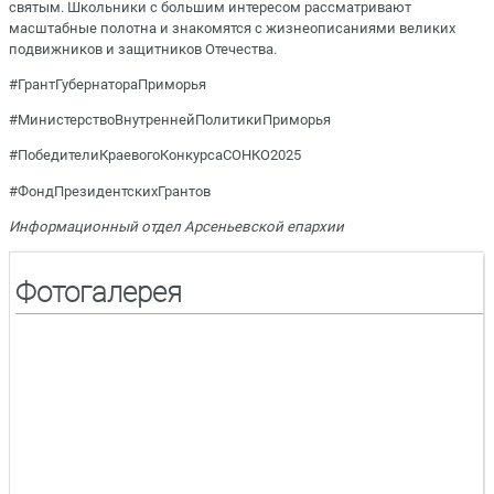
святым. Школьники с большим интересом рассматривают
масштабные полотна и знакомятся с жизнеописаниями великих
подвижников и защитников Отечества.
#ГрантГубернатораПриморья
#МинистерствоВнутреннейПолитикиПриморья
#ПобедителиКраевогоКонкурсаСОНКО2025
#ФондПрезидентскихГрантов
Информационный отдел Арсеньевской епархии
Фотогалерея