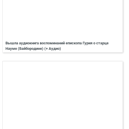
Вышла аудиокнига воспоминаний епископа Гурия о старце
Науме (Байбородине) (+ Аудио)