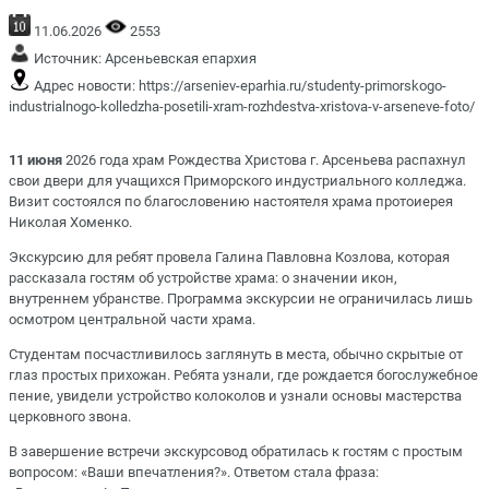
11.06.2026
2553
Источник:
Арсеньевская епархия
Адрес новости:
https://arseniev-eparhia.ru/studenty-primorskogo-
industrialnogo-kolledzha-posetili-xram-rozhdestva-xristova-v-arseneve-foto/
11 июня
2026 года храм Рождества Христова г. Арсеньева распахнул
свои двери для учащихся Приморского индустриального колледжа.
Визит состоялся по благословению настоятеля храма протоиерея
Николая Хоменко.
Экскурсию для ребят провела Галина Павловна Козлова, которая
рассказала гостям об устройстве храма: о значении икон,
внутреннем убранстве. Программа экскурсии не ограничилась лишь
осмотром центральной части храма.
Студентам посчастливилось заглянуть в места, обычно скрытые от
глаз простых прихожан. Ребята узнали, где рождается богослужебное
пение, увидели устройство колоколов и узнали основы мастерства
церковного звона.
В завершение встречи экскурсовод обратилась к гостям с простым
вопросом: «Ваши впечатления?». Ответом стала фраза: