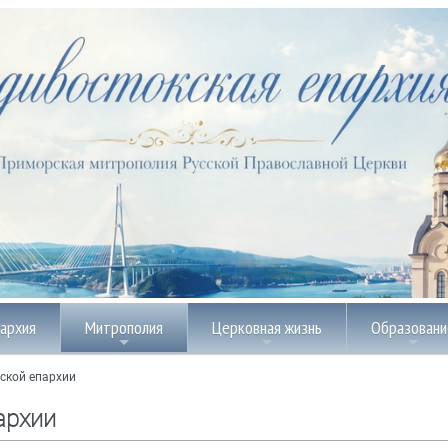
пархия
Митрополия
Церковная жизнь
Образовани
ской епархии
архии