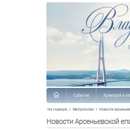
События
Архиерей и е
На главную
/
Митрополия
/
Новости Арсеньев
Новости Арсеньевской еп