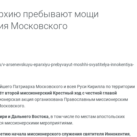
архию пребывают мощи
ия Московского
ru/v-arsenevskuyu-eparxiyu-prebyvayut-moshhi-svyatitelya-innokentiya-
йшего Патриарха Московского и всея Руси Кирилла по территории
ёт второй миссионерский Крестный ход с честной главой
сионерская акция организована Православным миссионерским
Московского.
ири и Дальнего Востока,
в том числе по местам апостольских
ься миссионерскими мероприятиями.
-летию начала миссионерского служения святителя Иннокентия
,