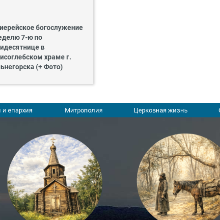
иерейское богослужение
еделю 7-ю по
идесятнице в
исоглебском храме г.
ьнегорска (+ Фото)
 и епархия
Митрополия
Церковная жизнь