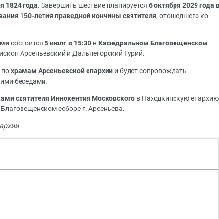
я 1824 года
. Завершить шествие планируется
6 октября 2029 года 
ования 150-летия праведной кончины святителя
, отошедшего ко
ами
состоится
5 июля в 15:30
в
Кафедральном Благовещенском
ископ Арсеньевский и Дальнегорский Гурий.
 по
храмам Арсеньевской епархии
и будет сопровождать
кими беседами.
ами святителя Иннокентия Московского
в Находкинскую епархию
Благовещенском соборе г. Арсеньева.
архии