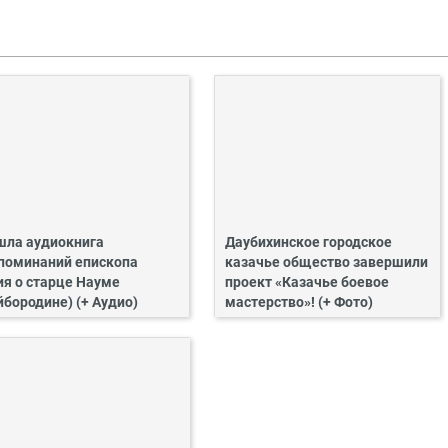
ла аудиокнига
Даубихинское городское
поминаний епископа
казачье общество завершили
ия о старце Науме
проект «Казачье боевое
йбородине) (+ Аудио)
мастерство»! (+ Фото)