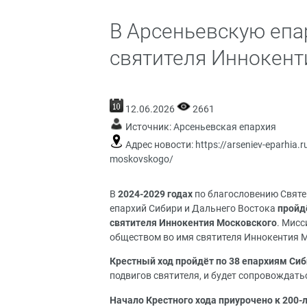
В Арсеньевскую еп
святителя Иннокент
12.06.2026
2661
Источник:
Арсеньевская епархия
Адрес новости:
https://arseniev-eparhia.
moskovskogo/
В
2024-2029 годах
по
благословению Святе
епархий Сибири и Дальнего Востока
пройд
святителя Иннокентия Московского
. Мис
обществом во имя святителя Иннокентия 
Крестный ход пройдёт по 38 епархиям Сиб
подвигов святителя, и будет сопровождат
Начало Крестного хода приурочено к 200