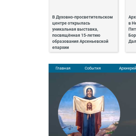
В Духовно-просветительском
Арх
центре открылась
в Н
уникальная выставка,
Пят
посвящённая 15-летию
Бор
образования Арсеньевской
Дал
епархии
Главная
События
Архиерей