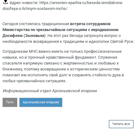
Адрес новости:
https://arseniev-eparhia.ru/beseda-ierodiakona-
dosifeya-s-lichnym-sostavom-mchs/
Сегодня состоялась традиционная
встреча сотрудников
Министерства по чрезвычайным ситуациям с иеродиаконом
Досифеем (Зыковым)
. На этот раз беседа затронула вопрос о
необходимости возвращения к традициям и идеологии Святой Руси.
Сотрудникам МЧС важно иметь не только профессиональные
навыки, но и прочный нравственный фундамент. Служение
спасателя напрямую связано с жертвенностью и любовью к
ближнему, поэтому возвращение к историческим ценностям
помогает им исполнять свой долг и сохранять стойкость духа в
любых чрезвычайных ситуациях.
Информационный отдел Арсеньевской епархии
Теги:
Арсеньевская епархия
Читать все