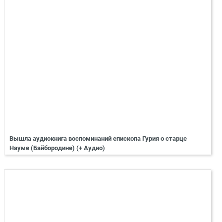
Вышла аудиокнига воспоминаний епископа Гурия о старце
Науме (Байбородине) (+ Аудио)