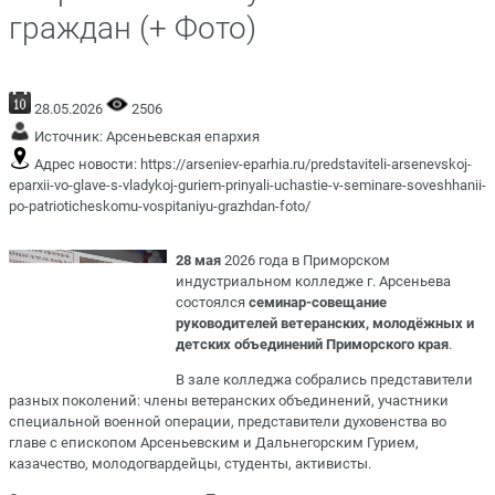
граждан (+ Фото)
28.05.2026
2506
Источник:
Арсеньевская епархия
Адрес новости:
https://arseniev-eparhia.ru/predstaviteli-arsenevskoj-
eparxii-vo-glave-s-vladykoj-guriem-prinyali-uchastie-v-seminare-soveshhanii-
po-patrioticheskomu-vospitaniyu-grazhdan-foto/
28 мая
2026 года в Приморском
индустриальном колледже г. Арсеньева
состоялся
семинар-совещание
руководителей ветеранских, молодёжных и
детских объединений Приморского края
.
В зале колледжа собрались представители
разных поколений: члены ветеранских объединений, участники
специальной военной операции, представители духовенства во
главе с епископом Арсеньевским и Дальнегорским Гурием,
казачество, молодогвардейцы, студенты, активисты.