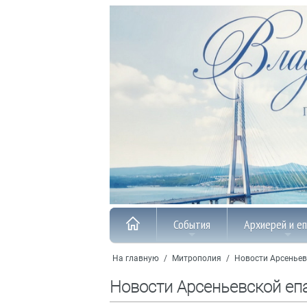
События
Архиерей и е
На главную
/
Митрополия
/
Новости Арсеньев
Новости Арсеньевской еп