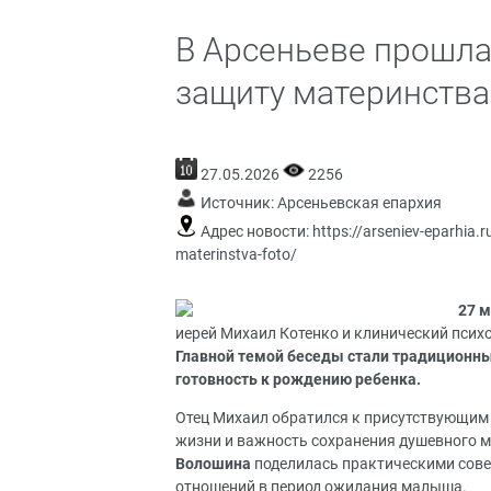
В Арсеньеве прошла
защиту материнства 
27.05.2026
2256
Источник:
Арсеньевская епархия
Адрес новости:
https://arseniev-eparhia.
materinstva-foto/
27 
иерей Михаил Котенко и клинический псих
Главной темой беседы стали традиционны
готовность к рождению ребенка.
Отец Михаил обратился к присутствующим 
жизни и важность сохранения душевного м
Волошина
поделилась практическими сове
отношений в период ожидания малыша.