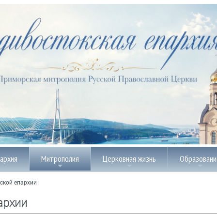
пархия
Митрополия
Церковная жизнь
Образовани
ской епархии
архии