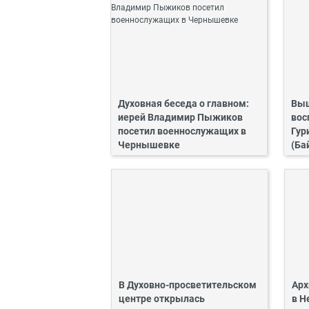
Духовная беседа о главном:
Выш
иерей Владимир Пыжиков
вос
посетил военнослужащих в
Гур
Чернышевке
(Ба
В Духовно-просветительском
Арх
центре открылась
в Н