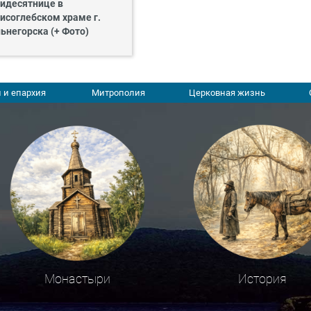
идесятнице в
исоглебском храме г.
ьнегорска (+ Фото)
 и епархия
Митрополия
Церковная жизнь
Монастыри
История