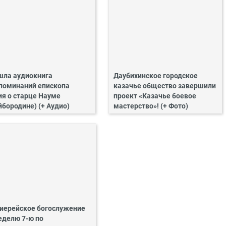
ла аудиокнига
Даубихинское городское
поминаний епископа
казачье общество завершили
ия о старце Науме
проект «Казачье боевое
йбородине) (+ Аудио)
мастерство»! (+ Фото)
иерейское богослужение
еделю 7-ю по