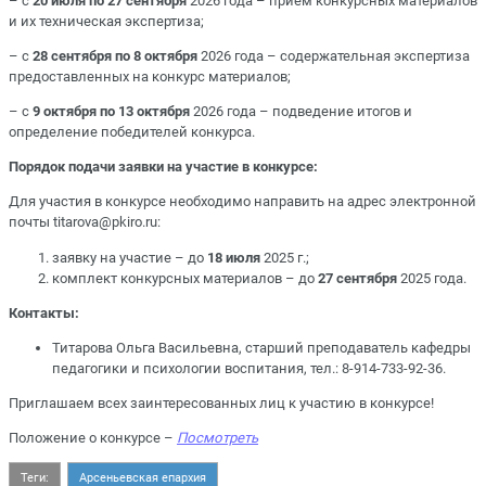
– с
20 июля по 27 сентября
2026 года – приём конкурсных материалов
и их техническая экспертиза;
– с
28 сентября по 8 октября
2026 года – содержательная экспертиза
предоставленных на конкурс материалов;
– с
9 октября по 13 октября
2026 года – подведение итогов и
определение победителей конкурса.
Порядок подачи заявки на участие в конкурсе:
Для участия в конкурсе необходимо направить на адрес электронной
почты titarova@pkiro.ru:
заявку на участие – до
18 июля
2025 г.;
комплект конкурсных материалов – до
27 сентября
2025 года.
Контакты:
Титарова Ольга Васильевна, старший преподаватель кафедры
педагогики и психологии воспитания, тел.: 8-914-733-92-36.
Приглашаем всех заинтересованных лиц к участию в конкурсе!
Положение о конкурсе
–
Посмотреть
Теги:
Арсеньевская епархия