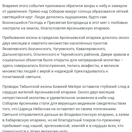
Вовремя этого события прихожане обратили взоры к небу и замерли
от удивления. Прямо над Собором вокруг солнца образовался чёткий
светящийся круг. Люди делились ощущением, будто сам
Вознесшийся Господь и Пресвятая Богородица в этот миг с любовью
смотрели на землю, благословляя Арсеньевскую епархию.
Пребывание иконы в пределах Арсеньевской епархии длилось около
двух месяцев и охватило множество населённых пунктов
Яковлевского Анучинского, Чугуевского, Кавалеровского,
Дальнегорского, Ольгинского и Тернейского районов. Двери храмов и
социальных объектов были открыты для непрерывной молитвы –
здесь совершались Богослужения, пелись акафисты, и великое
множество людей с верой и надеждой прикладывалось к
почитаемой святыне.
Проводы Табынской иконы Божией Матери оставили глубокий след в
сердцах жителей Арсеньевской епархии. Около двух месяцев
непрестанной молитвы и удивительное знамение в небе над
Собором Арсеньева стали для верующих видимым свидетельством
того, что Царица Небесная не оставляет их своим попечением.
Святыня отправляется дальше во Владивостокскую епархию, а затем
в Хабаровскую епархию, но её благодатный покров по-прежнему
пребывает над нашей, арсеньевской, землёй и в сердцах всех, кто
прикоснулся к этому великому чуду.