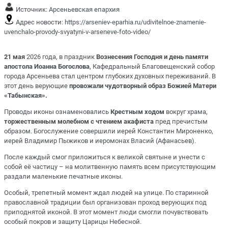
Источник:
Арсеньевская епархия
Адрес новости:
https://arseniev-eparhia.ru/udivitelnoe-znamenie-
uvenchalo-provody-svyatyni-v-arseneve-foto-video/
21 мая
2026 года, в праздник
Вознесения Господня и день памяти
апостола Иоанна Богослова
, Кафедральный Благовещенский собор
города Арсеньева стал центром глубоких духовных переживаний. В
этот день верующие
провожали чудотворный образ Божией Матери
«Табынская».
Проводы иконы ознаменовались
Крестным ходом
вокруг храма,
торжественным молебном с чтением акафиста
пред пречистым
образом. Богослужение совершили иерей Константин Мироненко,
иерей Владимир Пыжиков и иеромонах Власий (Афанасьев).
После каждый смог приложиться к великой святыне и унести с
собой её частицу – на молитвенную память всем присутствующим
раздали маленькие печатные иконы.
Особый, трепетный момент ждал людей на улице. По старинной
православной традиции был организован проход верующих под
приподнятой иконой. В этот момент люди смогли почувствовать
особый покров и защиту Царицы Небесной.