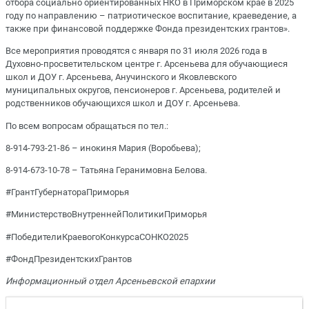
отбора социально ориентированных НКО в Приморском крае в 2025
году по направлению – патриотическое воспитание, краеведение, а
также при финансовой поддержке Фонда президентских грантов».
Все мероприятия проводятся с января по 31 июля 2026 года в
Духовно-просветительском центре г. Арсеньева для обучающиеся
школ и ДОУ г. Арсеньева, Анучинского и Яковлевского
муниципальных округов, пенсионеров г. Арсеньева, родителей и
родственников обучающихся школ и ДОУ г. Арсеньева.
По всем вопросам обращаться по тел.:
8-914-793-21-86 – инокиня Мария (Воробьева);
8-914-673-10-78 – Татьяна Геранимовна Белова.
#ГрантГубернатораПриморья
#МинистерствоВнутреннейПолитикиПриморья
#ПобедителиКраевогоКонкурсаСОНКО2025
#ФондПрезидентскихГрантов
Информационный отдел Арсеньевской епархии