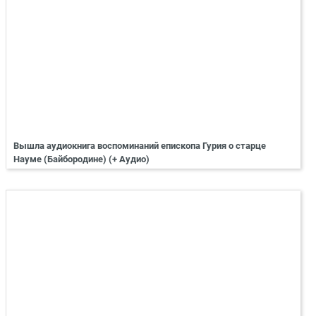
Вышла аудиокнига воспоминаний епископа Гурия о старце
Науме (Байбородине) (+ Аудио)