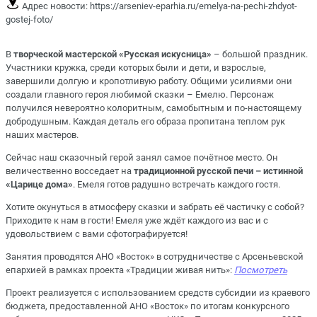
Адрес новости:
https://arseniev-eparhia.ru/emelya-na-pechi-zhdyot-
gostej-foto/
В
творческой мастерской «Русская искусница»
– большой праздник.
Участники кружка, среди которых были и дети, и взрослые,
завершили долгую и кропотливую работу. Общими усилиями они
создали
главного героя любимой сказки – Емелю
. Персонаж
получился невероятно колоритным, самобытным и по-настоящему
добродушным. Каждая деталь его образа пропитана теплом рук
наших мастеров.
Сейчас наш сказочный герой занял самое почётное место. Он
величественно восседает на
традиционной русской печи – истинной
«Царице дома»
. Емеля готов радушно встречать каждого гостя.
Хотите окунуться в атмосферу сказки и забрать её частичку с собой?
Приходите к нам в гости! Емеля уже ждёт каждого из вас и с
удовольствием с вами сфотографируется!
Занятия проводятся АНО «Восток» в сотрудничестве с Арсеньевской
епархией в рамках
проекта «Традиции живая нить»
:
Посмотреть
Проект реализуется с использованием средств субсидии из краевого
бюджета, предоставленной АНО «Восток» по итогам конкурсного