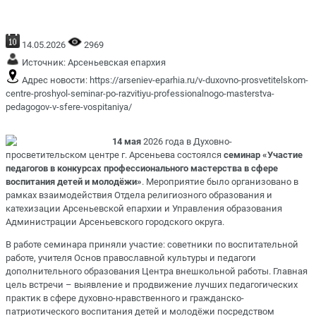
14.05.2026
2969
Источник:
Арсеньевская епархия
Адрес новости:
https://arseniev-eparhia.ru/v-duxovno-prosvetitelskom-
centre-proshyol-seminar-po-razvitiyu-professionalnogo-masterstva-
pedagogov-v-sfere-vospitaniya/
14 мая
2026 года в Духовно-
просветительском центре г. Арсеньева состоялся
семинар «Участие
педагогов в конкурсах профессионального мастерства в сфере
воспитания детей и молодёжи»
. Мероприятие было организовано в
рамках взаимодействия Отдела религиозного образования и
катехизации Арсеньевской епархии и Управления образования
Администрации Арсеньевского городского округа.
В работе семинара приняли участие:
советники по воспитательной
работе, учителя Основ православной культуры и педагоги
дополнительного образования Центра внешкольной работы. Главная
цель встречи – выявление и продвижение лучших педагогических
практик в сфере духовно-нравственного и гражданско-
патриотического воспитания детей и молодёжи посредством