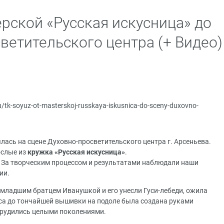
рской «Русская искусница» до
ветительского центра (+ Видео)
ru/tk-soyuz-ot-masterskoj-russkaya-iskusnica-do-sceny-duxovno-
лась на сцене Духовно-просветительского центра г. Арсеньева.
ослые из
кружка «Русская искусница»
.
 За творческим процессом и результатами наблюдали наши
ии.
а младшим братцем Иванушкой и его унесли Гуси-лебеди, ожила
аса до тончайшей вышивки на подоле была создана руками
Трудились целыми поколениями.