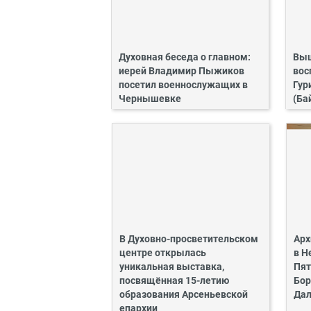
Духовная беседа о главном:
Выш
иерей Владимир Пыжиков
вос
посетил военнослужащих в
Гур
Чернышевке
(Ба
В Духовно-просветительском
Арх
центре открылась
в Н
уникальная выставка,
Пят
посвящённая 15-летию
Бор
образования Арсеньевской
Дал
епархии