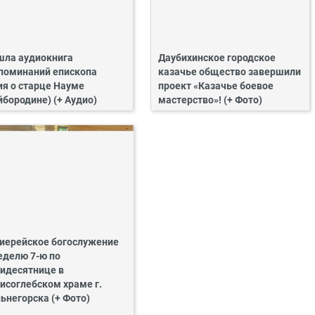
ла аудиокнига
Даубихинское городское
поминаний епископа
казачье общество завершили
ия о старце Науме
проект «Казачье боевое
йбородине) (+ Аудио)
мастерство»! (+ Фото)
иерейское богослужение
еделю 7-ю по
идесятнице в
исоглебском храме г.
ьнегорска (+ Фото)