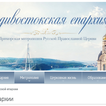
пархия
Митрополия
Церковная жизнь
Образовани
ской епархии
архии