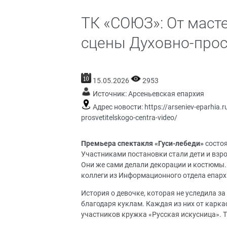
ТК «СОЮЗ»: От масте
сцены Духовно-прос
15.05.2026
2953
Источник:
Арсеньевская епархия
Адрес новости:
https://arseniev-eparhia.
prosvetitelskogo-centra-video/
Премьера спектакля «Гуси-лебеди»
состоя
Участниками постановки стали дети и взр
Они же сами делали декорации и костюмы.
коллеги из Информационного отдела епарх
История о девочке, которая не уследила з
благодаря куклам. Каждая из них от карк
участников
кружка «Русская искусница»
. 