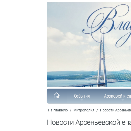
События
Архиерей и е
На главную
/
Митрополия
/
Новости Арсеньев
Новости Арсеньевской еп