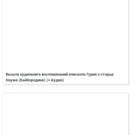
Вышла аудиокнига воспоминаний епископа Гурия о старце
Науме (Байбородине) (+ Аудио)