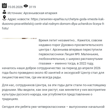
15.05.2026
3119
Источник:
Арсеньевская епархия
Адрес новости:
https://arseniev-eparhia.ru/chetyre-goda-vmeste-kak-
duxovno-prosvetitelskij-centr-stal-rodnym-domom-dlya-uchenikov-liceya-9-
foto/
Время летит незаметно… Кажется, совсем
недавно порог Духовно-просветительского
центра г. Арсеньева впервые переступили
первоклассники Лицея №9. Маленькие,
любознательные, с широко распахнутыми
глазами – именно тогда, в 2022 году,
началось наше доброе сотрудничество: за период до апреля 2026
года было проведено около 40 занятий и экскурсий! Центр стал для
лицеистов местом, где им всегда рады.
Для нас, сотрудников Центра, за эти годы дети стали по-настоящему
родными. Мы видели, как они растут, как меняется у них восприятие
культуры русского народа, как углубляется представление о
традициях.
Сегодня эти ребята уже четвероклассники – выпускники начальной