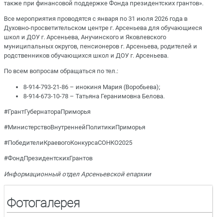
также при финансовой поддержке Фонда президентских грантов».
Все мероприятия проводятся с января по 31 июля 2026 года в
Духовно-просветительском центре г. Арсеньева для обучающиеся
школ и ДОУ г. Арсеньева, Анучинского и Яковлевского
муниципальных округов, пенсионеров г. Арсеньева, родителей и
родственников обучающихся школ и ДОУ г. Арсеньева.
По всем вопросам обращаться по тел.:
8-914-793-21-86 – инокиня Мария (Воробьева);
8-914-673-10-78 – Татьяна Геранимовна Белова.
#ГрантГубернатораПриморья
#МинистерствоВнутреннейПолитикиПриморья
#ПобедителиКраевогоКонкурсаСОНКО2025
#ФондПрезидентскихГрантов
Информационный отдел Арсеньевской епархии
Фотогалерея