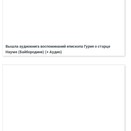
Вышла аудиокнига воспоминаний епископа Гурия о старце
Науме (Байбородине) (+ Аудио)