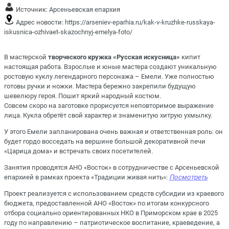
Источник:
Арсеньевская епархия
Адрес новости:
https://arseniev-eparhia.ru/kak-v-kruzhke-russkaya-
iskusnica-ozhivaet-skazochnyj-emelya-foto/
В мастерской
творческого кружка «Русская искусница»
кипит
настоящая работа. Взрослые и юные мастера создают уникальную
ростовую куклу легендарного персонажа – Емели. Уже полностью
готовы ручки и ножки. Мастера бережно закрепили будущую
шевелюру героя. Пошит яркий народный костюм.
Совсем скоро на заготовке прорисуется неповторимое выражение
лица. Кукла обретёт свой характер и знаменитую хитрую ухмылку.
У этого Емели запланирована очень важная и ответственная роль: он
будет гордо восседать на вершине большой декоративной печи
«Царица дома» и встречать своих посетителей.
Занятия проводятся АНО «Восток» в сотрудничестве с Арсеньевской
епархией в рамках
проекта «Традиции живая нить»
:
Посмотреть
Проект реализуется с использованием средств субсидии из краевого
бюджета, предоставленной АНО «Восток» по итогам конкурсного
отбора социально ориентированных НКО в Приморском крае в 2025
году по направлению – патриотическое воспитание, краеведение, а