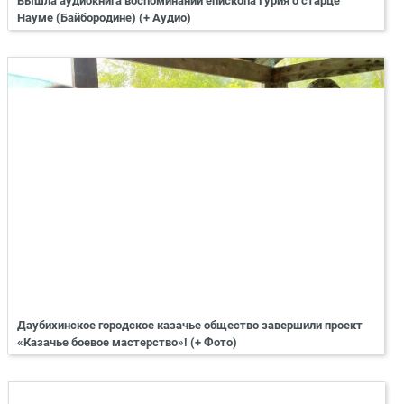
Вышла аудиокнига воспоминаний епископа Гурия о старце
Науме (Байбородине) (+ Аудио)
Даубихинское городское казачье общество завершили проект
«Казачье боевое мастерство»! (+ Фото)