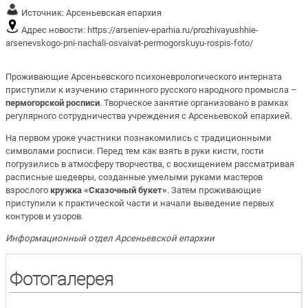
Источник:
Арсеньевская епархия
Адрес новости:
https://arseniev-eparhia.ru/prozhivayushhie-
arsenevskogo-pni-nachali-osvaivat-permogorskuyu-rospis-foto/
Проживающие Арсеньевского психоневрологического интерната
приступили к изучению старинного русского народного промысла –
пермогорской росписи
. Творческое занятие организовано в рамках
регулярного сотрудничества учреждения с Арсеньевской епархией.
На первом уроке участники познакомились с традиционными
символами росписи. Перед тем как взять в руки кисти, гости
погрузились в атмосферу творчества, с восхищением рассматривая
расписные шедевры, созданные умелыми руками мастеров
взрослого
кружка «Сказочный букет»
. Затем проживающие
приступили к практической части и начали выведение первых
контуров и узоров.
Информационный отдел Арсеньевской епархии
Фотогалерея