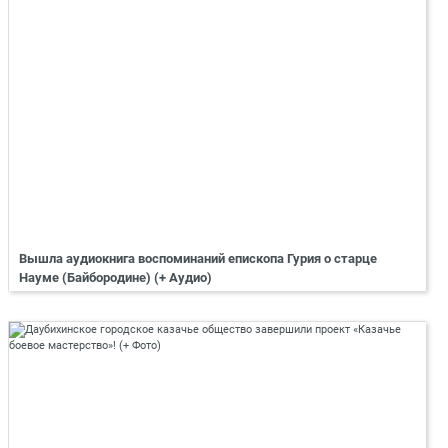
Вышла аудиокнига воспоминаний епископа Гурия о старце
Науме (Байбородине) (+ Аудио)