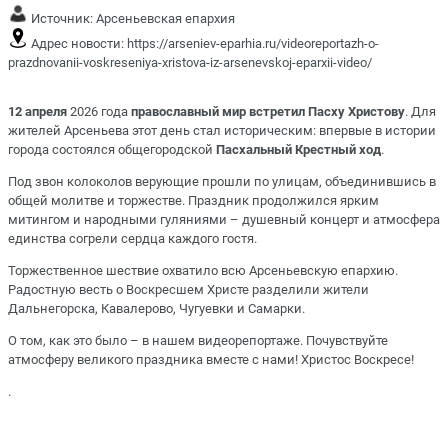
Источник:
Арсеньевская епархия
Адрес новости:
https://arseniev-eparhia.ru/videoreportazh-o-
prazdnovanii-voskreseniya-xristova-iz-arsenevskoj-eparxii-video/
12 апреля
2026 года
православный мир встретил Пасху Христову
. Для
жителей Арсеньева этот день стал историческим: впервые в истории
города состоялся общегородской
Пасхальный Крестный ход
.
Под звон колоколов верующие прошли по улицам, объединившись в
общей молитве и торжестве. Праздник продолжился ярким
митингом и народными гуляниями – душевный концерт и атмосфера
единства согрели сердца каждого гостя.
Торжественное шествие охватило всю Арсеньевскую епархию.
Радостную весть о Воскресшем Христе разделили жители
Дальнегорска, Кавалерово, Чугуевки и Самарки.
О том, как это было – в нашем видеорепортаже. Почувствуйте
атмосферу великого праздника вместе с нами! Христос Воскресе!
.