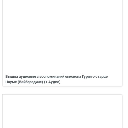
Вышла аудиокнига воспоминаний епископа Гурия о старце
Науме (Байбородине) (+ Аудио)