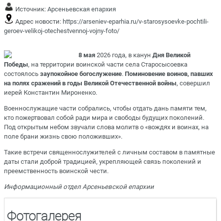
Источник:
Арсеньевская епархия
Адрес новости:
https://arseniev-eparhia.ru/v-starosysoevke-pochtili-
geroev-velikoj-otechestvennoj-vojny-foto/
8 мая
2026 года, в канун
Дня Великой
Победы
, на территории воинской части села Старосысоевка
состоялось
заупокойное богослужение
.
Поминовение воинов, павших
на полях сражений в годы Великой Отечественной войны
, совершил
иерей Константин Мироненко.
Военнослужащие части собрались, чтобы отдать дань памяти тем,
кто пожертвовал собой ради мира и свободы будущих поколений.
Под открытым небом звучали слова молитв о «вождях и воинах, на
поле брани жизнь свою положивших».
Такие встречи священнослужителей с личным составом в памятные
даты стали доброй традицией, укрепляющей связь поколений и
преемственность воинской чести.
Информационный отдел Арсеньевской епархии
Фотогалерея