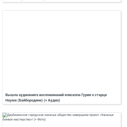
Вышла аудиокнига воспоминаний епископа Гурия о старце
Науме (Байбородине) (+ Аудио)