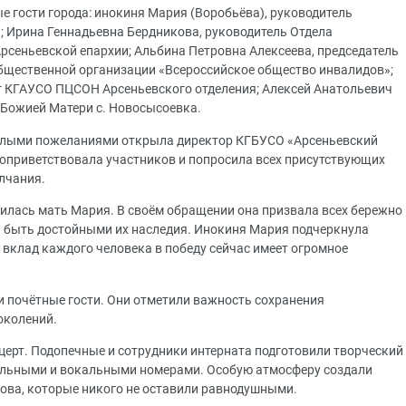
 гости города: инокиня Мария (Воробьёва), руководитель
; Ирина Геннадьевна Бердникова, руководитель Отдела
Арсеньевской епархии; Альбина Петровна Алексеева, председатель
бщественной организации «Всероссийское общество инвалидов»;
г КГАУСО ПЦСОН Арсеньевского отделения; Алексей Анатольевич
 Божией Матери с. Новосысоевка.
ёплыми пожеланиями открыла директор КГБУСО «Арсеньевский
оприветствовала участников и попросила всех присутствующих
лчания.
тилась мать Мария. В своём обращении она призвала всех бережно
 и быть достойными их наследия. Инокиня Мария подчеркнула
 вклад каждого человека в победу сейчас имеет огромное
и почётные гости. Они отметили важность сохранения
околений.
ерт. Подопечные и сотрудники интерната подготовили творческий
вальными и вокальными номерами. Особую атмосферу создали
ова, которые никого не оставили равнодушными.