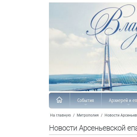
События
Архиерей и е
На главную
/
Митрополия
/
Новости Арсеньев
Новости Арсеньевской еп