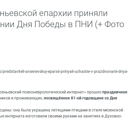
ньевской епархии приняли
ании Дня Победы в ПНИ (+ Фото
u/predstaviteli-arsenevskoj-eparxii-prinyali-uchastie-v-prazdnovanii-dnya
рсеньевский психоневрологический интернат» прошло
праздничное
дников и проживающих,
посвящённое 81-ой годовщине со Дня
сцены: она была украшена летящими птицами в стиле мезенской
ые интерната изготовили своими руками на занятиях в Духовно-