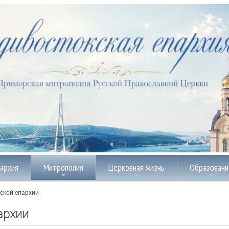
пархия
Митрополия
Церковная жизнь
Образовани
ской епархии
архии