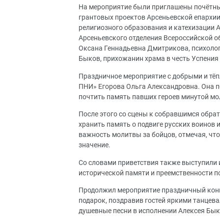
На мероприятие были приглашены почётные
грантовых проектов Арсеньевской епархии
религиозного образования и катехизации 
Арсеньевского отделения Всероссийской о
Оксана Геннадьевна Дмитрикова, психоло
Быков, прихожанин храма в честь Успения
Праздничное мероприятие с добрыми и т
ПНИ» Егорова Ольга Александровна. Она п
почтить память павших героев минутой мо
После этого со сцены к собравшимся обра
хранить память о подвиге русских воинов
важность молитвы за бойцов, отмечая, что
значение.
Со словами приветствия также выступили 
исторической памяти и преемственности п
Продолжил мероприятие праздничный конц
подарок, поздравив гостей яркими танце
душевные песни в исполнении Алексея Бык