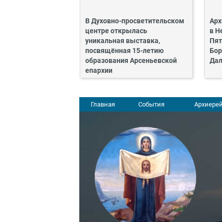
В Духовно-просветительском
Арх
центре открылась
в Н
уникальная выставка,
Пят
посвящённая 15-летию
Бор
образования Арсеньевской
Дал
епархии
Главная
События
Архиерей