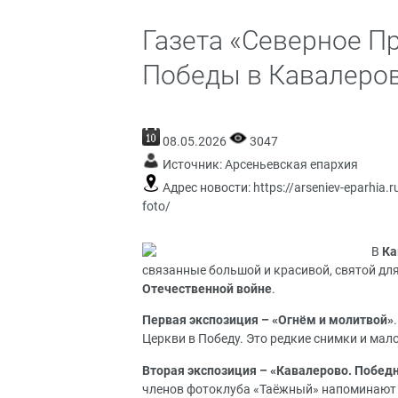
Газета «Северное П
Победы в Кавалеров
08.05.2026
3047
Источник:
Арсеньевская епархия
Адрес новости:
https://arseniev-eparhia.
foto/
В
Ка
связанные большой и красивой, святой для
Отечественной войне
.
Первая экспозиция – «Огнём и молитвой»
Церкви в Победу. Это редкие снимки и мал
Вторая экспозиция – «Кавалерово. Побед
членов
фотоклуба «Таёжный»
напоминают 