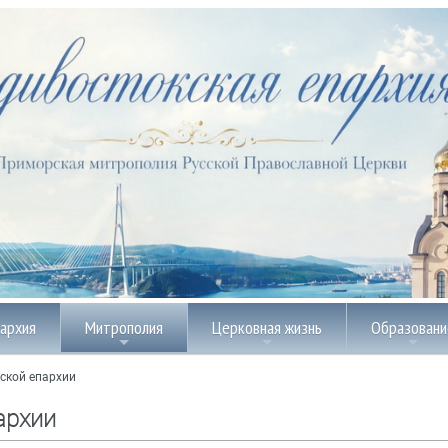
пархия
Митрополия
Церковная жизнь
Образовани
ской епархии
архии