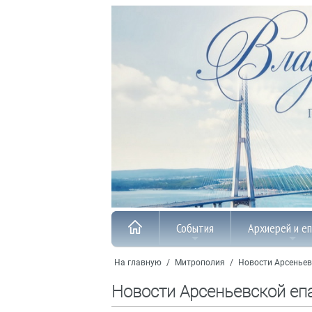
События
Архиерей и е
На главную
/
Митрополия
/
Новости Арсеньев
Новости Арсеньевской еп