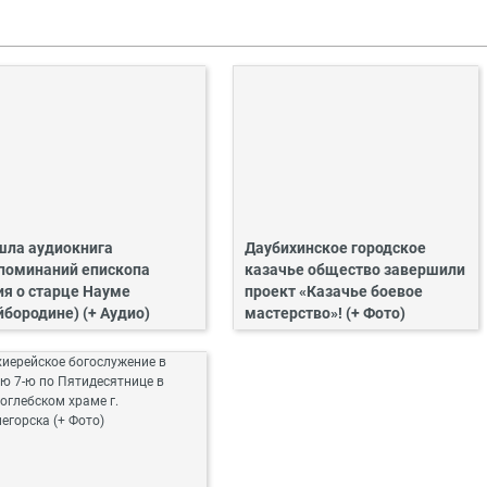
ла аудиокнига
Даубихинское городское
поминаний епископа
казачье общество завершили
ия о старце Науме
проект «Казачье боевое
йбородине) (+ Аудио)
мастерство»! (+ Фото)