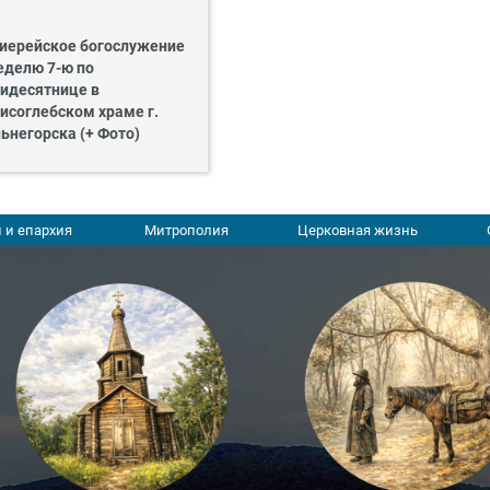
иерейское богослужение
еделю 7-ю по
идесятнице в
исоглебском храме г.
ьнегорска (+ Фото)
 и епархия
Митрополия
Церковная жизнь