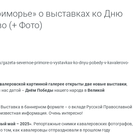
риморье» о выставках ко Дню
о (+ Фото)
ru/gazeta-severnoe-primore-o-vystavkax-ko-dnyu-pobedy-v-kavalerovo-
валеровской картинной галерее открыты две новые выставки
,
 нас датой –
Днём Победы
нашего народа в
Великой
. Выставка в баннерном формате – о вкладе Русской Православной
оизвестная информация. Очень интересно!
ный май – 2025»
. Репортажные снимки кавалеровских фотографов,
о том, как кавалеровцы отпраздновали в прошлом году