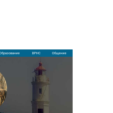
Образование
ВРНС
Общение