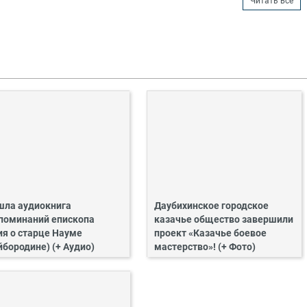
Читать все
ла аудиокнига
Даубихинское городское
поминаний епископа
казачье общество завершили
ия о старце Науме
проект «Казачье боевое
йбородине) (+ Аудио)
мастерство»! (+ Фото)