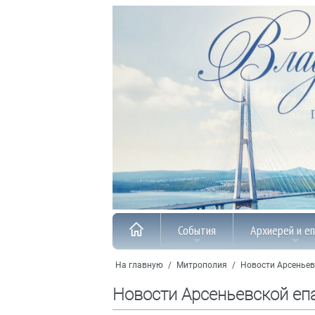
События
Архиерей и е
На главную
/
Митрополия
/
Новости Арсеньев
Новости Арсеньевской еп