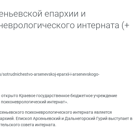
еньевской епархии и
неврологического интерната (+
ru/sotrudnichestvo-arsenevskoj-eparxii-i-arsenevskogo-
ло открыто Краевое государственное бюджетное учреждение
 психоневрологический интернат».
сеньевского психоневрологического интерната является
архией. Епископ Арсеньевский и Дальнегорский Гурий выступает в
тельского совета интерната.