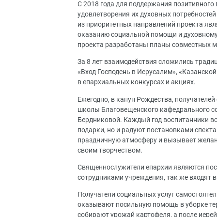
С 2018 года для поддержания позитивного 
удовлетворения их духовных потребностей 
из приоритетных направлений проекта явл
оказанию социальной помощи и духовному
проекта разработаны планы совместных м
За 8 лет взаимодействия сложились тради
«Вход Господень в Иерусалим», «Казанско
в епархиальных конкурсах и акциях.
Ежегодно, в канун Рождества, получателе
школы Благовещенского кафедрального со
Бердниковой. Каждый год воспитанники в
подарки, но и радуют постановками спекта
праздничную атмосферу и вызывает желани
своим творчеством.
Священнослужители епархии являются пос
сотрудниками учреждения, так же входят в
Получатели социальных услуг самостоятел
оказывают посильную помощь в уборке те
собирают урожай картофеля, а после иерей