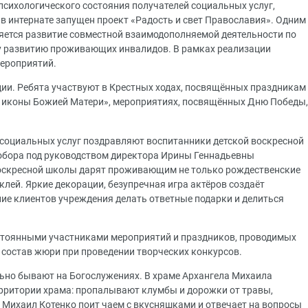
психологического состояния получателей социальных услуг,
в интернате запущен проект «Радость и свет Православия». Одним
яется развитие совместной взаимодополняемой деятельности по
 развитию проживающих инвалидов. В рамках реализации
ероприятий.
ции. Ребята участвуют в Крестных ходах, посвящённых праздникам
й иконы Божией Матери», мероприятиях, посвящённых Дню Победы,
й социальных услуг поздравляют воспитанники детской воскресной
бора под руководством директора Ирины Геннадьевны
оскресной школы дарят проживающим не только рождественские
клей. Яркие декорации, безупречная игра актёров создаёт
е клиентов учреждения делать ответные подарки и делиться
тоянными участниками мероприятий и праздников, проводимых
 состав жюри при проведении творческих конкурсов.
ьно бывают на Богослужениях. В храме Архангела Михаила
рритории храма: пропалывают клумбы и дорожки от травы,
 Михаил Котенко поит чаем с вкусняшками и отвечает на вопросы