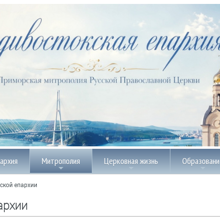
пархия
Митрополия
Церковная жизнь
Образовани
ской епархии
архии