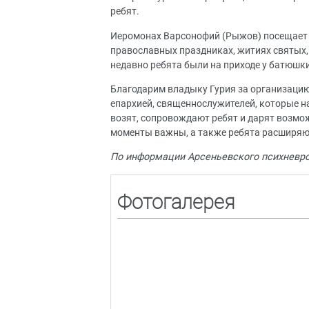
ребят.
Иеромонах Варсонофий (Рыжов) посещает н
православных праздниках, житиях святых, 
недавно ребята были на приходе у батюшки
Благодарим владыку Гурия за организаци
епархией, священнослужителей, которые н
возят, сопровождают ребят и дарят возмож
моменты важны, а также ребята расширяю
По информации Арсеньевского психневро
Фотогалерея