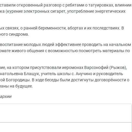
ставили откровенный разговор с ребятами о татуировках, влиянии
ка (курение электронных сигарет, употребление энергетических
 связях, о ранней беременности, абортах и их последствиях. В
ного синдрома.
 воспитание молодых людей эффективнее проводить на начальном
ормате живого общения с возможностью посмотреть материалы по
ие, на котором присутствовали иеромонах Варсонофий (Рыжов),
атольевна Блащук, учитель школы с. Анучино и руководитель
й Богородицы. В ходе беседы были достигнуты договорённости о
ланы на будущее.
архии