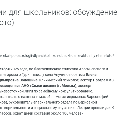
ии для школьников: обсуждение
ото)
u/lekcii-po-psixologii-dlya-shkolnikov-obsuzhdenie-aktualnyx-tem-foto/
оября
2025 года, по благословению епископа Арсеньевского и
негорского Гурия, школу села Анучино посетила
Елена
димировна Волошина
, клинический психолог, лектор
Программы
свещение» АНО «Спаси жизнь» (г. Москва)
, эксперт
ьневосточной Лиги по семейному консультированию.
казывать о важных темах ей помогал иеромонах Варсонофий
ов), руководитель епархиального отдела по церковной
отворительности и социальному служению. Лекции прошли для 9-
лассов, охват детей составил около 100 человек.