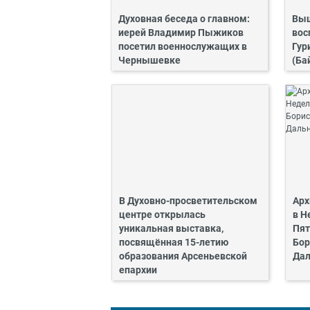
Духовная беседа о главном:
Выш
иерей Владимир Пыжиков
вос
посетил военнослужащих в
Гур
Чернышевке
(Ба
В Духовно-просветительском
Арх
центре открылась
в Н
уникальная выставка,
Пят
посвящённая 15-летию
Бор
образования Арсеньевской
Дал
епархии