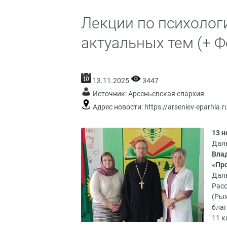
Лекции по психолог
актуальных тем (+ Ф
13.11.2025
3447
Источник:
Арсеньевская епархия
Адрес новости:
https://arseniev-eparhia.r
13 н
Даль
Вла
«Про
Дал
Расс
(Рыж
благ
11 к