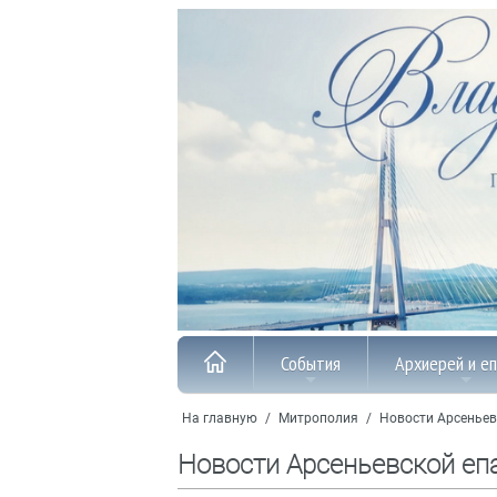
События
Архиерей и е
На главную
/
Митрополия
/
Новости Арсеньев
Новости Арсеньевской еп