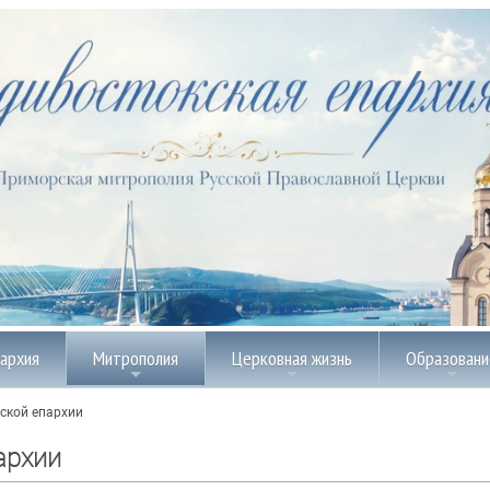
пархия
Митрополия
Церковная жизнь
Образовани
ской епархии
архии