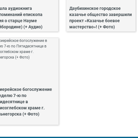
ла аудиокнига
Даубихинское городское
поминаний епископа
казачье общество завершили
ия о старце Науме
проект «Казачье боевое
йбородине) (+ Аудио)
мастерство»! (+ Фото)
иерейское богослужение
еделю 7-ю по
идесятнице в
исоглебском храме г.
ьнегорска (+ Фото)