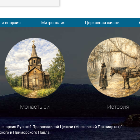
 и епархия
Митрополия
Церковная жизнь
Монастыри
История
я епархия Русской Православной Церкви (Московский Патриархат)"
кого и Приморского Павла.