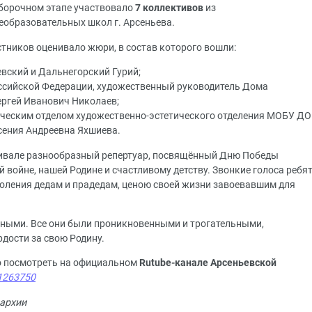
борочном этапе участвовало
7 коллективов
из
образовательных школ г. Арсеньева.
тников оценивало жюри, в состав которого вошли:
вский и Дальнегорский Гурий;
ссийской Федерации, художественный руководитель Дома
Сергей Иванович Николаев;
ческим отделом художественно-эстетического отделения МОБУ ДО
сения Андреевна Яхшиева.
ивале разнообразный репертуар, посвящённый Дню Победы
 войне, нашей Родине и счастливому детству. Звонкие голоса ребя
оления дедам и прадедам, ценою своей жизни завоевавшим для
шными. Все они были проникновенными и трогательными,
дости за свою Родину.
о посмотреть на официальном
Rutube-канале Арсеньевской
/1263750
архии