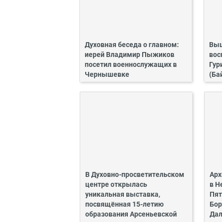
Духовная беседа о главном:
Выш
иерей Владимир Пыжиков
вос
посетил военнослужащих в
Гур
Чернышевке
(Ба
В Духовно-просветительском
Арх
центре открылась
в Н
уникальная выставка,
Пят
посвящённая 15-летию
Бор
образования Арсеньевской
Дал