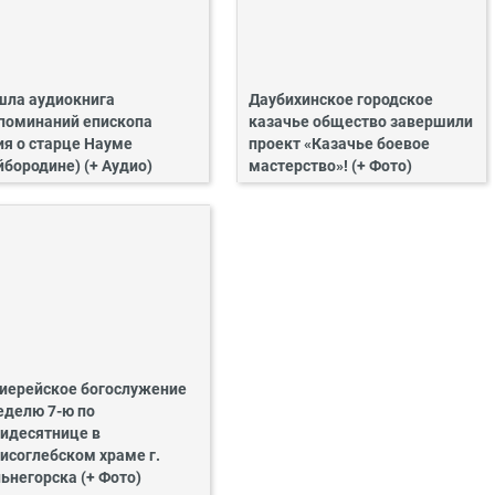
ла аудиокнига
Даубихинское городское
поминаний епископа
казачье общество завершили
ия о старце Науме
проект «Казачье боевое
йбородине) (+ Аудио)
мастерство»! (+ Фото)
иерейское богослужение
еделю 7-ю по
идесятнице в
исоглебском храме г.
ьнегорска (+ Фото)