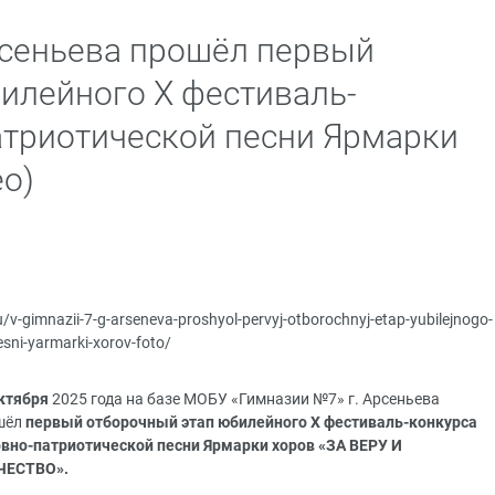
рсеньева прошёл первый
илейного X фестиваль-
атриотической песни Ярмарки
ео)
ru/v-gimnazii-7-g-arseneva-proshyol-pervyj-otborochnyj-etap-yubilejnogo-
esni-yarmarki-xorov-foto/
ктября
2025 года на базе МОБУ «Гимназии №7» г. Арсеньева
шёл
первый отборочный этап юбилейного X фестиваль-конкурса
вно-патриотической песни Ярмарки хоров «ЗА ВЕРУ И
ЧЕСТВО».