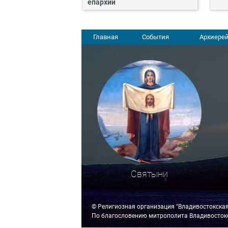
епархии
Главная
События
Архиерей
Святыни
© Религиозная организация "Владивостокска
По благословению митрополита Владивостокс