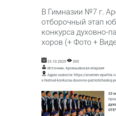
В Гимназии №7 г. А
отборочный этап юб
конкурса духовно-п
хоров (+ Фото + Вид
23.10.2025
305
Источник:
Арсеньевская епархия
Адрес новости:
https://arseniev-eparhia.
x-festival-konkursa-duxovno-patrioticheskoj-p
23 о
про
духо
ОТЕ