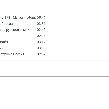
олы №3 - Мы за любовь
05:47
, Россия
03:36
тье русской земли
02:45
02:31
молёт
03:12
сия
03:09
 Матушка Россия
02:52