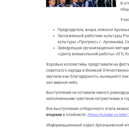
В от
обще
Учас
Председатель жюри, епископ Арсенье
Заслуженный работник культуры Ро
культуры «Прогресс» г. Арсеньева, 
Заведующая организационно-методи
«Центр внешкольной работы» АГО, К
Хоровые коллективы представили на фест
советского народа в Великой Отечественной
звучали как благодарность нынешнего пок
нас мирное небо.
Выступления не оставили никого равноду
наполненными чувством патриотизма и гор
Все выступления отборочного этапа можн
епархии
в плэйлисте:
https://rutube.ru/plst
Информационный отдел Арсеньевской еп