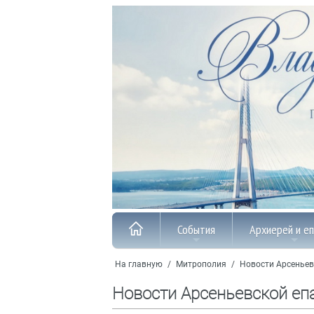
События
Архиерей и е
На главную
/
Митрополия
/
Новости Арсеньев
Новости Арсеньевской еп