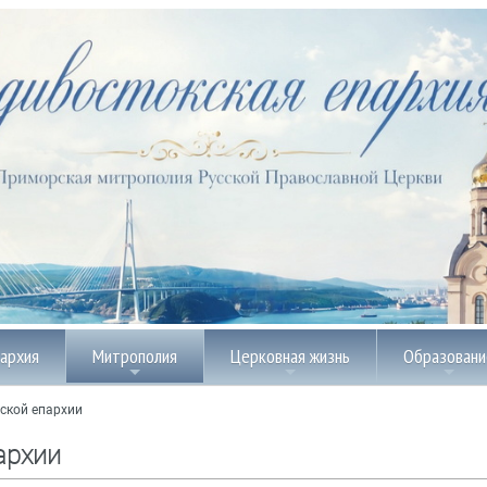
пархия
Митрополия
Церковная жизнь
Образовани
ской епархии
архии