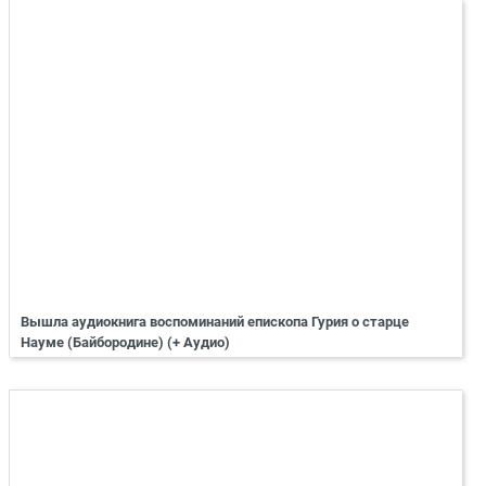
Вышла аудиокнига воспоминаний епископа Гурия о старце
Науме (Байбородине) (+ Аудио)