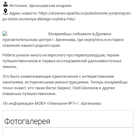
Источник:
Арсеньевская епархия
Адрес новости:
https://arseniev-eparhia.ru/puteshestvie-yunarmejcev-
po-istorii-osvoeniya-dalnego-vostoka-foto/
Юнармейцы побывали в Духовно-
просветительском центре г. Арсеньева, где окунулись в историю
освоения нашего родного края.
Ребята узнали много интересного про первопроходцев, героев-
путешественников и первых исследователей дальневосточных
земель.
Это было захватывающее приключение с интерактивными
занятиями, историческими реконструкциями. Теперь юнармейцы
точно знают, кто такие Витус Беринг, Глеб Шелехов и другие
отважные путешественники.
По информации МОБУ «Гимназия №7» г. Арсеньева
Фотогалерея