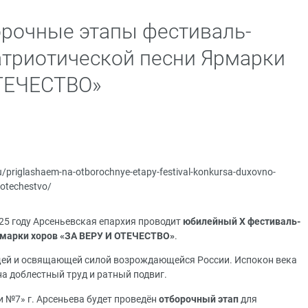
рочные этапы фестиваль-
атриотической песни Ярмарки
ОТЕЧЕСТВО»
ru/priglashaem-na-otborochnye-etapy-festival-konkursa-duxovno-
-otechestvo/
25 году Арсеньевская епархия проводит
юбилейный Х фестиваль-
рмарки хоров «ЗА ВЕРУ И ОТЕЧЕСТВО»
.
ей и освящающей силой возрождающейся России. Испокон века
а доблестный труд и ратный подвиг.
 №7» г. Арсеньева будет проведён
отборочный этап
для