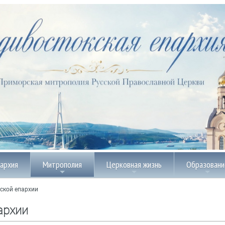
пархия
Митрополия
Церковная жизнь
Образовани
ской епархии
архии