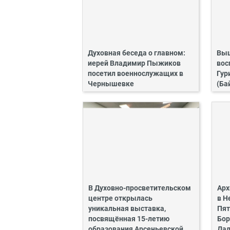
Духовная беседа о главном:
Выш
иерей Владимир Пыжиков
вос
посетил военнослужащих в
Гур
Чернышевке
(Ба
В Духовно-просветительском
Арх
центре открылась
в Н
уникальная выставка,
Пят
посвящённая 15-летию
Бор
образования Арсеньевской
Дал