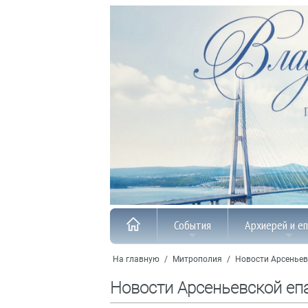
События
Архиерей и е
На главную
/
Митрополия
/
Новости Арсеньев
Новости Арсеньевской еп