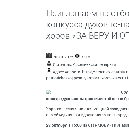
Приглашаем на отбо
конкурса духовно-п
хоров «ЗА ВЕРУ И 
20.10.2025
3316
Источник:
Арсеньевская епархия
Адрес новости:
https://arseniev-eparhia.
patrioticheskoj-pesni-yarmarki-xorov-za-veru-i
В 20
конкурс духовно-патриотической песни Я
Хоровая песня является мощной созидающ
она объединяла и вдохновляла наш народ н
23 октября
в
15:00
на базе МОБУ «Гимназии