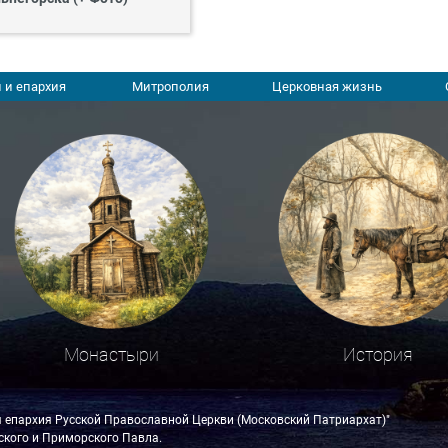
 и епархия
Митрополия
Церковная жизнь
Монастыри
История
я епархия Русской Православной Церкви (Московский Патриархат)"
кого и Приморского Павла.