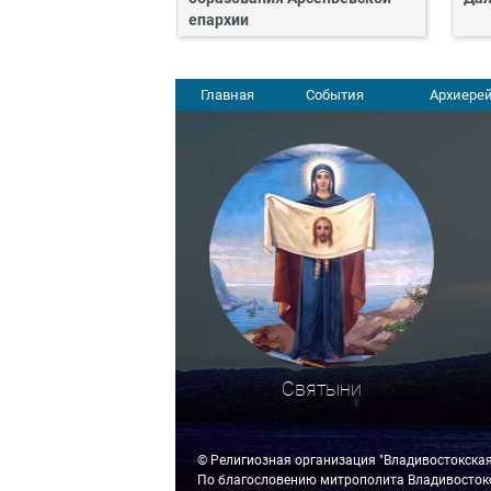
епархии
Главная
События
Архиерей
Святыни
© Религиозная организация "Владивостокска
По благословению митрополита Владивостокс