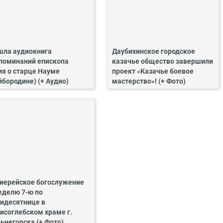
ла аудиокнига
Даубихинское городское
поминаний епископа
казачье общество завершили
ия о старце Науме
проект «Казачье боевое
йбородине) (+ Аудио)
мастерство»! (+ Фото)
иерейское богослужение
еделю 7-ю по
идесятнице в
исоглебском храме г.
ьнегорска (+ Фото)