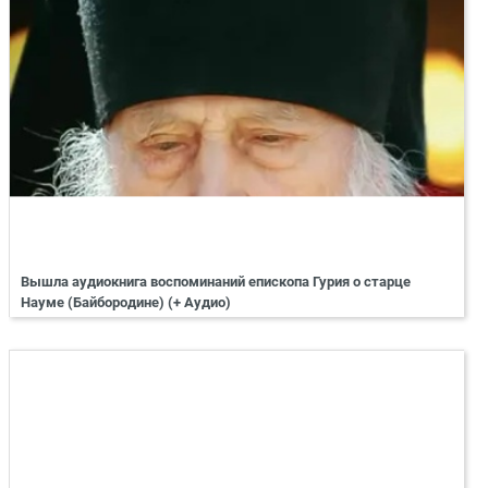
Вышла аудиокнига воспоминаний епископа Гурия о старце
Науме (Байбородине) (+ Аудио)