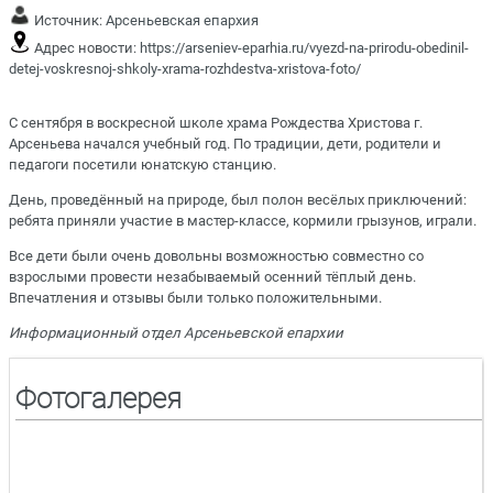
Источник:
Арсеньевская епархия
Адрес новости:
https://arseniev-eparhia.ru/vyezd-na-prirodu-obedinil-
detej-voskresnoj-shkoly-xrama-rozhdestva-xristova-foto/
С сентября в воскресной школе храма Рождества Христова г.
Арсеньева начался учебный год. По традиции, дети, родители и
педагоги посетили юнатскую станцию.
День, проведённый на природе, был полон весёлых приключений:
ребята приняли участие в мастер-классе, кормили грызунов, играли.
Все дети были очень довольны возможностью совместно со
взрослыми провести незабываемый осенний тёплый день.
Впечатления и отзывы были только положительными.
Информационный отдел Арсеньевской епархии
Фотогалерея