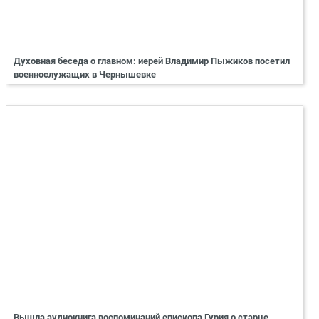
Духовная беседа о главном: иерей Владимир Пыжиков посетил
военнослужащих в Чернышевке
Вышла аудиокнига воспоминаний епископа Гурия о старце