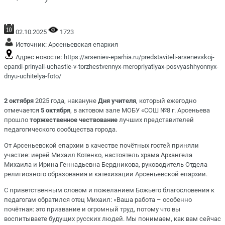
02.10.2025
1723
Источник:
Арсеньевская епархия
Адрес новости:
https://arseniev-eparhia.ru/predstaviteli-arsenevskoj-
eparxii-prinyali-uchastie-v-torzhestvennyx-meropriyatiyax-posvyashhyonnyx-
dnyu-uchitelya-foto/
2 октября
2025 года, накануне
Дня учителя
, который ежегодно
отмечается
5 октября
, в актовом зале МОБУ «СОШ №8 г. Арсеньева
прошло
торжественное чествование
лучших представителей
педагогического сообщества города.
От Арсеньевской епархии в качестве почётных гостей приняли
участие: иерей Михаил Котенко, настоятель храма Архангела
Михаила и Ирина Геннадьевна Бердникова, руководитель Отдела
религиозного образования и катехизации Арсеньевской епархии.
С приветственным словом и пожеланием Божьего благословения к
педагогам обратился отец Михаил: «Ваша работа – особенно
почётная: это призвание и огромный труд, потому что вы
воспитываете будущих русских людей. Мы понимаем, как вам сейчас