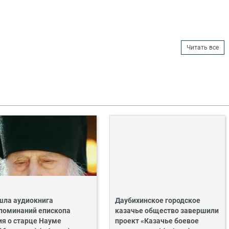
Читать все
ла аудиокнига
Даубихинское городское
поминаний епископа
казачье общество завершили
ия о старце Науме
проект «Казачье боевое