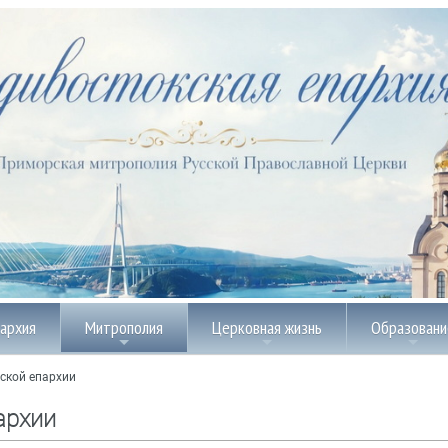
пархия
Митрополия
Церковная жизнь
Образовани
ской епархии
архии