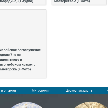
йбородине) (+ Аудио)
мастерство»! (+ Фото)
иерейское богослужение
еделю 7-ю по
идесятнице в
исоглебском храме г.
ьнегорска (+ Фото)
 и епархия
Митрополия
Церковная жизнь