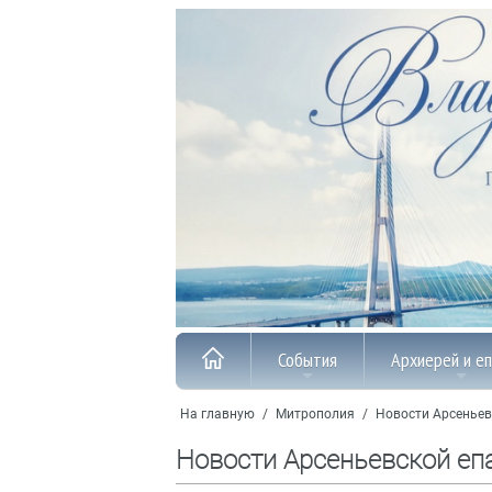
События
Архиерей и е
На главную
/
Митрополия
/
Новости Арсеньев
Новости Арсеньевской еп