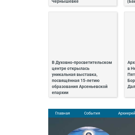
Чернышевке
(Ба
В Духовно-просветительском
Арх
центре открылась
в Н
уникальная выставка,
Пят
посвящённая 15-летию
Бор
образования Арсеньевской
Дал
епархии
Главная
События
Архиерей