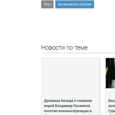
Теги:
Арсеньевская епархия
Новости по теме
Духовная беседа о главном:
Выш
иерей Владимир Пыжиков
вос
посетил военнослужащих в
Гур