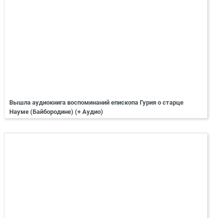
Вышла аудиокнига воспоминаний епископа Гурия о старце
Науме (Байбородине) (+ Аудио)