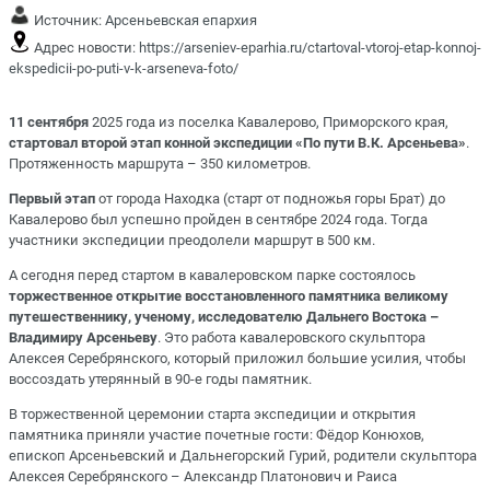
Источник:
Арсеньевская епархия
Адрес новости:
https://arseniev-eparhia.ru/ctartoval-vtoroj-etap-konnoj-
ekspedicii-po-puti-v-k-arseneva-foto/
11 сентября
2025 года из поселка Кавалерово, Приморского края,
стартовал второй этап конной экспедиции «По пути В.К. Арсеньева»
.
Протяженность маршрута – 350 километров.
Первый этап
от города Находка (старт от подножья горы Брат) до
Кавалерово был успешно пройден в сентябре 2024 года. Тогда
участники экспедиции преодолели маршрут в 500 км.
А сегодня перед стартом в кавалеровском парке состоялось
торжественное открытие восстановленного памятника великому
путешественнику, ученому, исследователю Дальнего Востока –
Владимиру Арсеньеву
. Это работа кавалеровского скульптора
Алексея Серебрянского, который приложил большие усилия, чтобы
воссоздать утерянный в 90-е годы памятник.
В торжественной церемонии старта экспедиции и открытия
памятника приняли участие почетные гости: Фёдор Конюхов,
епископ Арсеньевский и Дальнегорский Гурий, родители скульптора
Алексея Серебрянского – Александр Платонович и Раиса