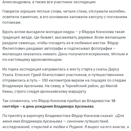
Александровна, а также все участники экспедиции.
Говорили хорошие теплые слова, читали стихи, отслужили молебен,
освятили памятник, в его основание заложили капсулу с посланием
потомкам.
Вдоль аллеи высадили молодые кедры – у Фёдора Конюхова такая
традиция: везде, где бывает, высаживать деревья. Всем желающим
раздали саженцы, чтобы посадить их в любимых местах. Фёдор
Филиппович раздавал автографы и подписывал фотографии –
желающих оказалось немало. День получился искренним, тёплым и
по-настоящему вдохновляющим.
Из парка экспедиция направилась к месту старта у скалы Дерсу
Узала. Епископ Гурий благословил участников, и путешественники
отправились в путь – 350 километров верхом на лошадях по следам
Владимира Арсеньева. На север, в Тернейский район, до Малой
Кемы, строго следуя арсеньевскому маршруту.
Так сложилось, что Фёдор Конюхов прибыл во Владивосток
10
сентября – в день рождения Владимира Арсеньева
.
По прилёту в аэропорту Владивостока Фёдор Конюхов сказал:
«Для
меня имя Владимира Арсеньева — синоним путешествий,
исследований, открытий и любви к Родине. Я вырос на его книгах, а