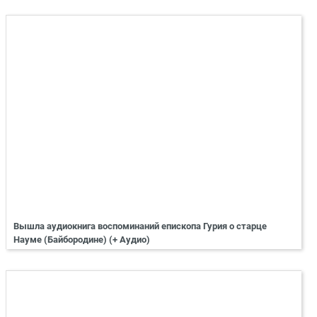
Вышла аудиокнига воспоминаний епископа Гурия о старце
Науме (Байбородине) (+ Аудио)