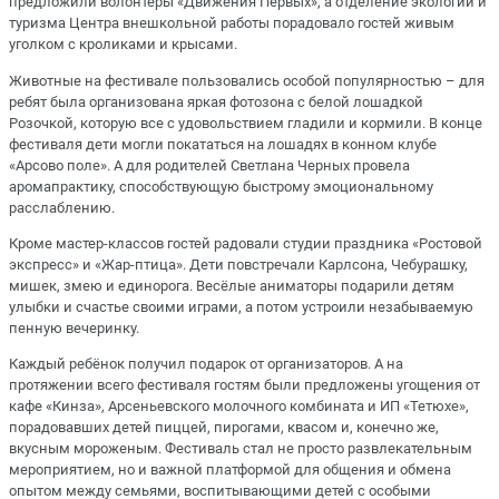
предложили волонтеры «Движения Первых», а отделение экологии и
туризма Центра внешкольной работы порадовало гостей живым
уголком с кроликами и крысами.
Животные на фестивале пользовались особой популярностью – для
ребят была организована яркая фотозона с белой лошадкой
Розочкой, которую все с удовольствием гладили и кормили. В конце
фестиваля дети могли покататься на лошадях в конном клубе
«Арсово поле». А для родителей Светлана Черных провела
аромапрактику, способствующую быстрому эмоциональному
расслаблению.
Кроме мастер-классов гостей радовали студии праздника «Ростовой
экспресс» и «Жар-птица». Дети повстречали Карлсона, Чебурашку,
мишек, змею и единорога. Весёлые аниматоры подарили детям
улыбки и счастье своими играми, а потом устроили незабываемую
пенную вечеринку.
Каждый ребёнок получил подарок от организаторов. А на
протяжении всего фестиваля гостям были предложены угощения от
кафе «Кинза», Арсеньевского молочного комбината и ИП «Тетюхе»,
порадовавших детей пиццей, пирогами, квасом и, конечно же,
вкусным мороженым. Фестиваль стал не просто развлекательным
мероприятием, но и важной платформой для общения и обмена
опытом между семьями, воспитывающими детей с особыми