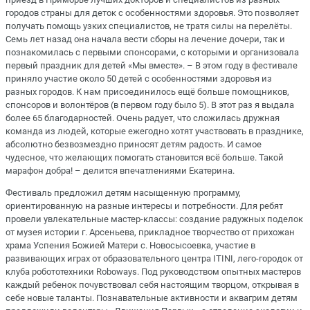
городов страны для деток с особенностями здоровья. Это позволяет
получать помощь узких специалистов, не тратя силы на перелёты.
Семь лет назад она начала вести сборы на лечение дочери, так и
познакомилась с первыми спонсорами, с которыми и организовала
первый праздник для детей «Мы вместе». – В этом году в фестивале
приняло участие около 50 детей с особенностями здоровья из
разных городов. К нам присоединилось ещё больше помощников,
спонсоров и волонтёров (в первом году было 5). В этот раз я выдала
более 65 благодарностей. Очень радует, что сложилась дружная
команда из людей, которые ежегодно хотят участвовать в празднике,
абсолютно безвозмездно приносят детям радость. И самое
чудесное, что желающих помогать становится всё больше. Такой
марафон добра! – делится впечатлениями Екатерина.
Фестиваль предложил детям насыщенную программу,
ориентированную на разные интересы и потребности. Для ребят
провели увлекательные мастер-классы: создание радужных поделок
от музея истории г. Арсеньева, прикладное творчество от прихожан
храма Успения Божией Матери с. Новосысоевка, участие в
развивающих играх от образовательного центра ITINI, лего-городок от
клуба робототехники Roboways. Под руководством опытных мастеров
каждый ребенок почувствовал себя настоящим творцом, открывая в
себе новые таланты. Познавательные активности и аквагрим детям