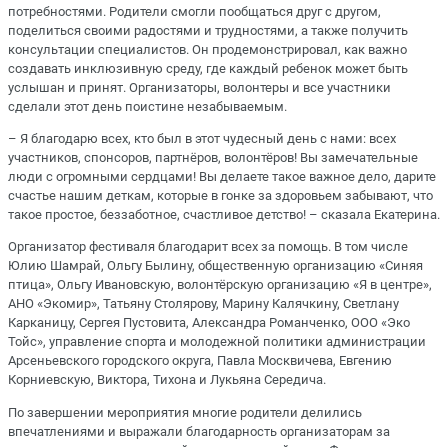
потребностями. Родители смогли пообщаться друг с другом,
поделиться своими радостями и трудностями, а также получить
консультации специалистов. Он продемонстрировал, как важно
создавать инклюзивную среду, где каждый ребенок может быть
услышан и принят. Организаторы, волонтеры и все участники
сделали этот день поистине незабываемым.
– Я благодарю всех, кто был в этот чудесный день с нами: всех
участников, спонсоров, партнёров, волонтёров! Вы замечательные
люди с огромными сердцами! Вы делаете такое важное дело, дарите
счастье нашим деткам, которые в гонке за здоровьем забывают, что
такое простое, беззаботное, счастливое детство! – сказала Екатерина.
Организатор фестиваля благодарит всех за помощь. В том числе
Юлию Шамрай, Ольгу Былину, общественную организацию «Синяя
птица», Ольгу Ивановскую, волонтёрскую организацию «Я в центре»,
АНО «Экомир», Татьяну Столярову, Марину Калячкину, Светлану
Карканицу, Сергея Пустовита, Александра Романченко, ООО «Эко
Тойс», управление спорта и молодежной политики администрации
Арсеньевского городского округа, Павла Москвичева, Евгению
Корниевскую, Виктора, Тихона и Лукьяна Середича.
По завершении мероприятия многие родители делились
впечатлениями и выражали благодарность организаторам за