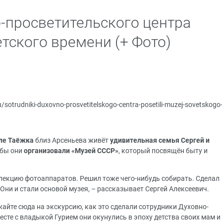
-просветительского центра
тского времени (+ Фото)
ru/sotrudniki-duxovno-prosvetitelskogo-centra-posetili-muzej-sovetskogo
ле Таёжка
близ Арсеньева живёт
удивительная семья Сергей и
ьбы они
организовали «Музей СССР»
, который посвящён быту и
оллекцию фотоаппаратов. Решил тоже чего-нибудь собирать. Сделал
 Они и стали основой музея, – рассказывает Сергей Алексеевич.
жайте сюда на экскурсию, как это сделали сотрудники Духовно-
есте с владыкой Гурием они окунулись в эпоху детства своих мам и