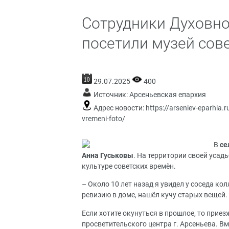
Сотрудники Духовно
посетили музей сове
29.07.2025
400
Источник:
Арсеньевская епархия
Адрес новости:
https://arseniev-eparhia.
vremeni-foto/
В
се
Анна Гуськовы
. На территории своей усад
культуре советских времён.
– Около 10 лет назад я увидел у соседа к
ревизию в доме, нашёл кучу старых вещей.
Если хотите окунуться в прошлое, то приез
просветительского центра г. Арсеньева. Вм