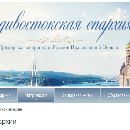
пархия
Митрополия
Церковная жизнь
Образовани
ской епархии
архии