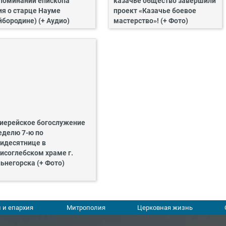
поминаний епископа
казачье общество завершили
ия о старце Науме
проект «Казачье боевое
йбородине) (+ Аудио)
мастерство»! (+ Фото)
иерейское богослужение
еделю 7-ю по
идесятнице в
исоглебском храме г.
ьнегорска (+ Фото)
 и епархия
Митрополия
Церковная жизнь