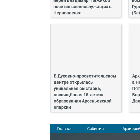
иерей Владимир Пыжиков
вос
посетил военнослужащих в
Гур
Чернышевке
(Ба
В Духовно-просветительском
Арх
центре открылась
в Н
уникальная выставка,
Пят
посвящённая 15-летию
Бор
образования Арсеньевской
Дал
епархии
Главная
События
Архиерей