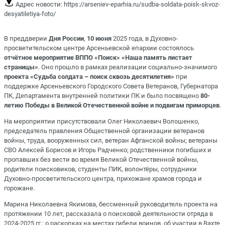
Адрес новости:
https://arseniev-eparhia.ru/sudba-soldata-poisk-skvoz-
desyatiletiya-foto/
В преддверии
Дня России
,
10 июня
2025 года, в Духовно-
просветительском центре Арсеньевской епархии состоялось
отчётное мероприятие ВППО «Поиск» «Наша память листает
страницы»
. Оно прошло в рамках реализации социально-значимого
проекта «Судьба солдата – поиск сквозь десятилетия»
при
поддержке Арсеньевского Городского Совета Ветеранов, Губернатора
ПК, Департамента внутренней политики ПК и было посвящено
80-
летию Победы в Великой Отечественной войне и подвигам приморцев
.
На мероприятии присутствовали Олег Николаевич Волошенко,
председатель правления Общественной организации ветеранов
войны, труда, вооруженных сил, ветеран Афганской войны; ветераны
СВО Алексей Борисов и Игорь Радченко; родственники погибших и
пропавших без вести во время Великой Отечественной войны,
родители поисковиков, студенты ПИК, волонтёры, сотрудники
Духовно-просветительского центра, прихожане храмов города и
горожане.
Марина Николаевна Якимова, бессменный руководитель проекта на
протяжении 10 лет, рассказала о поисковой деятельности отряда в
2024-2025 гг.: о раскопках на местах гибели воинов, об участии в Вахте