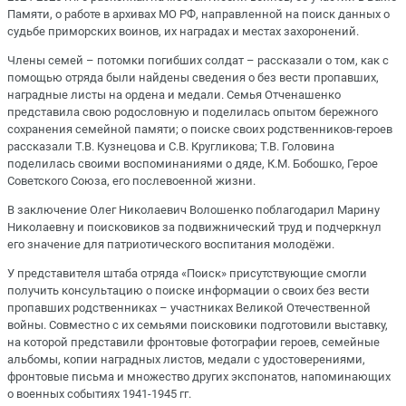
Памяти, о работе в архивах МО РФ, направленной на поиск данных о
судьбе приморских воинов, их наградах и местах захоронений.
Члены семей – потомки погибших солдат – рассказали о том, как с
помощью отряда были найдены сведения о без вести пропавших,
наградные листы на ордена и медали. Семья Отченашенко
представила свою родословную и поделилась опытом бережного
сохранения семейной памяти; о поиске своих родственников-героев
рассказали Т.В. Кузнецова и С.В. Кругликова; Т.В. Головина
поделилась своими воспоминаниями о дяде, К.М. Бобошко, Герое
Советского Союза, его послевоенной жизни.
В заключение Олег Николаевич Волошенко поблагодарил Марину
Николаевну и поисковиков за подвижнический труд и подчеркнул
его значение для патриотического воспитания молодёжи.
У представителя штаба отряда «Поиск» присутствующие смогли
получить консультацию о поиске информации о своих без вести
пропавших родственниках – участниках Великой Отечественной
войны. Совместно с их семьями поисковики подготовили выставку,
на которой представили фронтовые фотографии героев, семейные
альбомы, копии наградных листов, медали с удостоверениями,
фронтовые письма и множество других экспонатов, напоминающих
о военных событиях 1941-1945 гг.