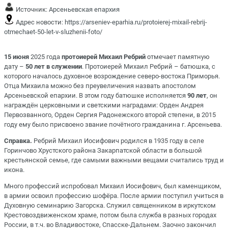
Источник:
Арсеньевская епархия
Адрес новости:
https://arseniev-eparhia.ru/protoierej-mixail-rebrij-
otmechaet-50-let-v-sluzhenii-foto/
15 июня
2025 года
протоиерей Михаил Ребрий
отмечает памятную
дату –
50 лет в служении
. Протоиерей Михаил Ребрий – батюшка, с
которого началось духовное возрождение северо-востока Приморья.
Отца Михаила можно без преувеличения назвать апостолом
Арсеньевской епархии. В этом году батюшке исполняется
90 лет
, он
награждён церковными и светскими наградами:
Орден Андрея
Первозванного, Орден Сергия Радонежского второй степени, в 2015
году ему было присвоено звание почётного гражданина г. Арсеньева.
Справка.
Ребрий Михаил Иосифович родился в 1935 году в селе
Горинчово Хрустского района Закарпатской области в большой
крестьянской семье, где самыми важными вещами считались труд и
икона.
Много профессий испробовал Михаил Иосифович, был каменщиком,
в армии освоил профессию шофёра. После армии поступил учиться в
Духовную семинарию Загорска. Служил священником в иркутском
Крестовоздвиженском храме, потом была служба в разных городах
России, в т.ч. во Владивостоке, Спасске-Дальнем. Заочно закончил