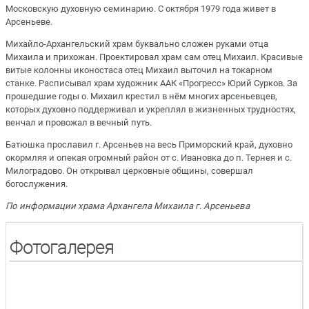
Московскую духовную семинарию. С октября 1979 года живет в
Арсеньеве.
Михайло-Архангельский храм буквально сложен руками отца
Михаила и прихожан. Проектировал храм сам отец Михаил. Красивые
витые колонны иконостаса отец Михаил выточил на токарном
станке. Расписывал храм художник ААК «Прогресс» Юрий Сурков. За
прошедшие годы о. Михаил крестил в нём многих арсеньевцев,
которых духовно поддерживал и укреплял в жизненных трудностях,
венчал и провожал в вечный путь.
Батюшка прославил г. Арсеньев на весь Приморский край, духовно
окормляя и опекая огромный район от с. Ивановка до п. Тернея и с.
Милоградово. Он открывал церковные общины, совершал
богослужения.
По информации храма Архангела Михаила г. Арсеньева
Фотогалерея