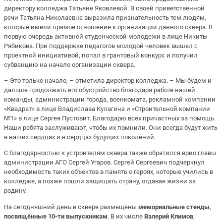
директору колледжа Татьяне Яковлевой. В своей приветственной
речи Татьяна Николаевна выразила признательность тем людям,
которые имели прямое отношение к организации данного сквера. В
первую очередь активной студенческой молодежи в лице Никиты
Рябикова. При поддержке педагогов молодой человек вышел с
проектной инициативой, попал в грантовый конкурс и получил
субвенцию на начало организации сквера.
– Это только начало, – отметила директор колледжа. – Мы будем и
дальше продолжать его обустройство благодаря работе нашей
команды, администрации города, военкомата, рекламной компании
«Квадрат» в лице Владислава Кулагина и «Строительной компании
№1» в лице Сергея Пустовит. Благодарю всех причастных за помощь.
Наши ребята заслуживают, чтобы их помнили. Они всегда будут жить
в наших сердцах и в сердцах будущих поколений.
С благодарностью к устроителям сквера также обратился врио главы
администрации АГО Сергей Угаров. Сергей Сергеевич подчеркнул
необходимость таких объектов в память о героях, которые учились в
колледже, а позже пошли защищать страну, отдавая жизни за
родину.
На сегодняшний день в сквере размещены
мемориальные стенды
,
посвящённые
10-ти выпускникам
. В их числе
Валерий Климов
,