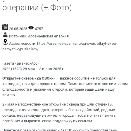
операции (+ Фото)
28.05.2025
4757
Источник:
Арсеньевская епархия
Адрес новости:
https://arseniev-eparhia.ru/za-svoix-otkryt-skver-
pamyati-vypusknikov/
Газета «Бизнес-Арс»
№22 (1628) 28 мая – 3 июня 2025 г.
Открытие сквера «Zа СВОих»
– важное событие не только для
колледжа, но и для города в целом. Памятное место стало символом
благодарности и уважения к героям, которые защищали нашу
землю.
27 мая на торжественное открытие сквера пришли студенты,
преподаватели колледжа, ветераны боевых действий, родные
бойцов, неравнодушные жители города, чтобы почтить память
погибших и выразить свою поддержку их семьям.
Почётное право открыть сквер «Zа СВОих» было предоставлено