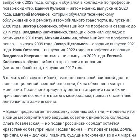
выпускник 2023 года, который обучался в колледже по профессии
повар-кондитер.
Даниил Кульков
– автомеханик, выпускник 2020
года.
Дмитрий Молчанов
, который обучался техническому
обслуживанию и ремонту автомобильного транспорта, выпускник
2020 года.
Виктор Борисенко
, обучавшийся по профессии сварщик до
2019 года.
Владимир Капитаненко
, сварщик, окончил колледж с
отличием в 2016 году.
Михаил Аминьев
, обучавшийся по профессии
повар, – выпуск 2009 года.
Захар Щегольков
– сварщик выпуска 2021
года.
Иван Остапец
– выпускник 2022 года по профессии сварщик.
Владислав Изергин
– автомеханик выпуска 2020 года.
Евгений
Каленченко
, обучавшийся по профессии станочник
(металлообработка), выпускник 2017 года.
В память обо всех погибших, выполнявших свой воинский долг в
зоне специальной военной операции, была объявлена минута
молчания. После чего присутствующие на открытии гости были
приглашены возложить цветы к мемориалам, повязать памятные
ленточки или зажечь свечи.
– Время предполагает переоценку военных событий, – подвела итог
в конце мероприятия его ведущая, советник директора колледжа
Ольга Ковалевская, – но подвиг российских солдат остаётся
нравственно безупречным. Подвиг воина – это подвиг веры, долга,
присяги. О нём должны помнить будущие поколения во имя мира на