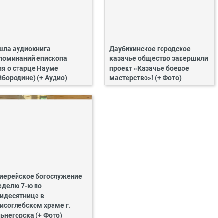
ла аудиокнига
Даубихинское городское
поминаний епископа
казачье общество завершили
ия о старце Науме
проект «Казачье боевое
йбородине) (+ Аудио)
мастерство»! (+ Фото)
иерейское богослужение
еделю 7-ю по
идесятнице в
исоглебском храме г.
ьнегорска (+ Фото)