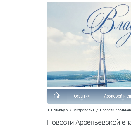
События
Архиерей и е
На главную
/
Митрополия
/
Новости Арсеньев
Новости Арсеньевской еп