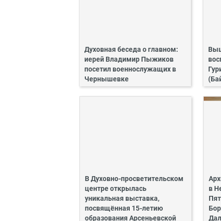
Духовная беседа о главном:
Выш
иерей Владимир Пыжиков
вос
посетил военнослужащих в
Гур
Чернышевке
(Ба
В Духовно-просветительском
Арх
центре открылась
в Н
уникальная выставка,
Пят
посвящённая 15-летию
Бор
образования Арсеньевской
Дал