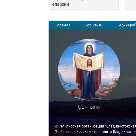
епархии
Главная
События
Архиерей
Святыни
© Религиозная организация "Владивостокска
По благословению митрополита Владивостокс