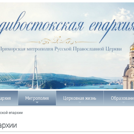
пархия
Митрополия
Церковная жизнь
Образовани
ской епархии
архии