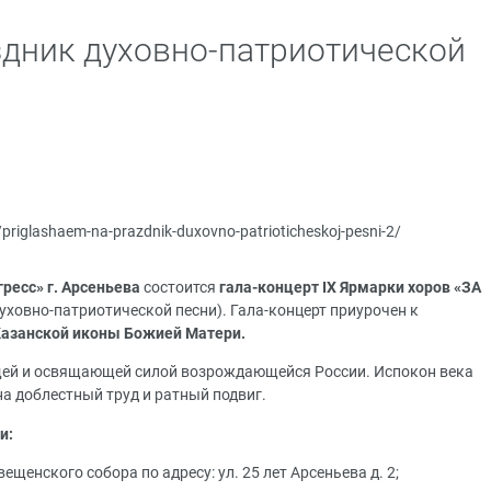
дник духовно-патриотической
u/priglashaem-na-prazdnik-duxovno-patrioticheskoj-pesni-2/
ресс» г. Арсеньева
состоится
гала-концерт IX Ярмарки хоров «ЗА
уховно-патриотической песни). Гала-концерт приурочен к
Казанской иконы Божией Матери.
ей и освящающей силой возрождающейся России. Испокон века
а доблестный труд и ратный подвиг.
и:
щенского собора по адресу: ул. 25 лет Арсеньева д. 2;