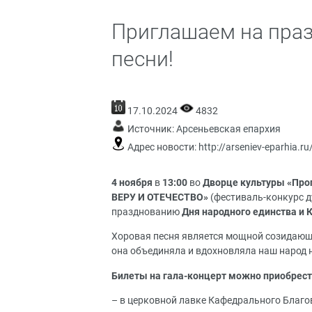
Приглашаем на праз
песни!
17.10.2024
4832
Источник:
Арсеньевская епархия
Адрес новости:
http://arseniev-eparhia.r
4 ноября
в
13:00
во
Дворце культуры «Прог
ВЕРУ И ОТЕЧЕСТВО»
(фестиваль-конкурс д
празднованию
Дня народного единства и 
Хоровая песня является мощной созидающ
она объединяла и вдохновляла наш народ н
Билеты на гала-концерт можно приобрест
– в церковной лавке Кафедрального Благове