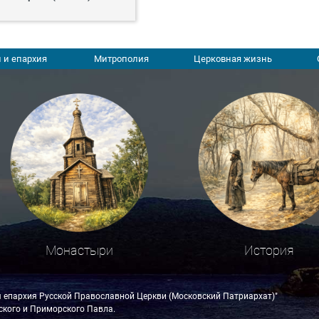
 и епархия
Митрополия
Церковная жизнь
Монастыри
История
я епархия Русской Православной Церкви (Московский Патриархат)"
кого и Приморского Павла.