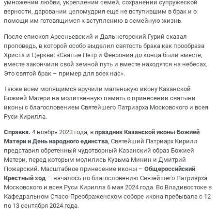
умножении любви, укреплении семей, сохранении супружеской
верности, даровании целомудрия еще не вступившим в брак и о
помощи им готовящимся к вступлению в семейную жизнь.
После епископ Арсеньевский и Дальнегорский Гурий сказал
проповедь, в которой особо выделил святость брака как прообраза
Христа и Церкви: «Святые Петр и Феврония до конца были вместе,
вместе закончили свой земной путь и вместе находятся на небесах.
Это святой брак – пример для всех нас».
Также всем молящимся вручили маленькую икону Казанской
Божией Матери на молитвенную память о принесении святыни
иконы с благословением Святейшего Патриарха Московского и всея
Руси Кирилла.
Справка.
4 ноября 2023 года, в
праздник Казанской иконы Божией
Матери и День народного единства
, Святейший Патриарх Кирилл
представил обретенный чудотворный Казанский образ Божией
Матери, перед которым молились Кузьма Минин и Дмитрий
Пожарский. Масштабное принесение иконы –
Общероссийский
Крестный ход
— началось по благословению Святейшего Патриарха
Московского и всея Руси Кирилла 6 мая 2024 года. Во Владивостоке в
Кафедральном Спасо-Преображенском соборе икона пребывала с 12
по 13 сентября 2024 года.