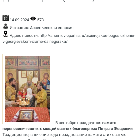
14.09.2024
573
Источник:
Арсеньевская епархия
Адрес новости:
http://arseniev-eparhia.ru/arxierejskoe-bogosluzhenie-
v-georgievskom-xrame-dalnegorska/
В сентябре празднуется
память
перенесения святых мощей святых благоверных Петра и Февронии
.
Традиционно, в течение года празднование памяти этих святых