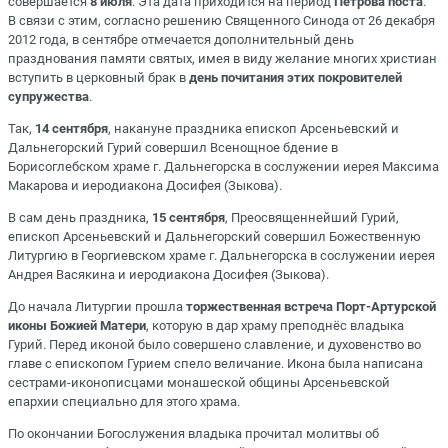
совершается
8 июля
. Эта дата приходится на период
Петрова поста
.
В связи с этим, согласно решению Священного Синода от 26 декабря
2012 года, в сентябре отмечается дополнительный день
празднования памяти святых, имея в виду желание многих христиан
вступить в церковный брак в
день почитания этих покровителей
супружества
.
Так,
14 сентября
, накануне праздника епископ Арсеньевский и
Дальнегорский Гурий совершил Всенощное бдение в
Борисоглебском храме г. Дальнегорска в сослужении иерея Максима
Макарова и иеродиакона Досифея (Зыкова).
В сам день праздника,
15 сентября
, Преосвященнейший Гурий,
епископ Арсеньевский и Дальнегорский совершил Божественную
Литургию в Георгиевском храме г. Дальнегорска в сослужении иерея
Андрея Васякина и иеродиакона Досифея (Зыкова).
До начала Литургии прошла
торжественная встреча Порт-Артурской
иконы Божией Матери
, которую в дар храму преподнёс владыка
Гурий. Перед иконой было совершено славление, и духовенство во
главе с епископом Гурием спело величание. Икона была написана
сестрами-иконописцами монашеской общины Арсеньевской
епархии специально для этого храма.
По окончании Богослужения владыка прочитал молитвы об