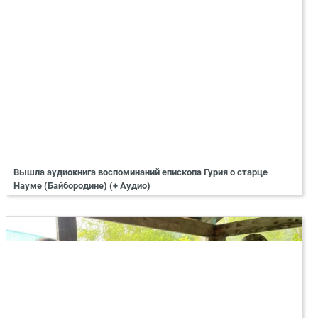
Вышла аудиокнига воспоминаний епископа Гурия о старце
Науме (Байбородине) (+ Аудио)