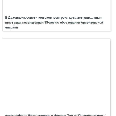
В Духовно-просветительском центре открылась уникальная
выставка, посвящённая 15-летию образования Арсеньевской
епархии
Архиерейское богослужение в Неделю 7-ю по Пятидесятнице в