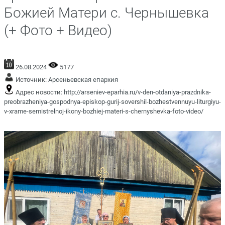
Божией Матери с. Чернышевка
(+ Фото + Видео)
26.08.2024
5177
Источник:
Арсеньевская епархия
Адрес новости:
http://arseniev-eparhia.ru/v-den-otdaniya-prazdnika-
preobrazheniya-gospodnya-episkop-gurij-sovershil-bozhestvennuyu-liturgiyu-
v-xrame-semistrelnoj-ikony-bozhiej-materi-s-chernyshevka-foto-video/