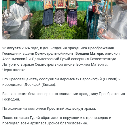
26 августа
2024 года, в день отдания праздника
Преображения
Господня
и в день
Семистрельной иконы Божией Матери
, епископ
Арсеньевский и Дальнегорский Гурий совершил Божественную
Литургию в храме Семистрельной иконы Божией Матери с.
Чернышевка.
Его Преосвященству сослужили иеромонах Варсонофий (Рыжов) и
иеродиакон Досифей (Зыков).
В завершение было совершено славление празднику Преображения
Господня.
По окончании состоялся Крестный ход вокруг храма.
После епископ Гурий обратился к верующим с проповедью и
преподал всем архипастырское благословение.