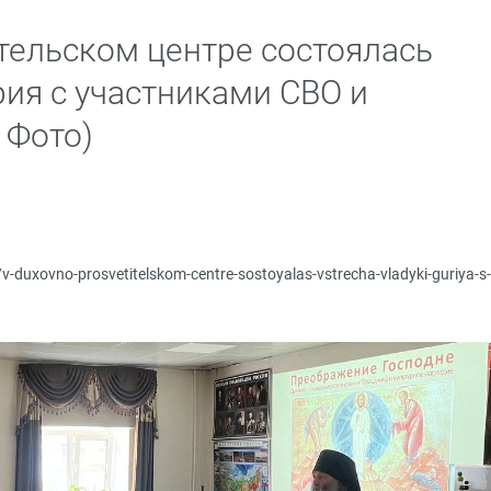
тельском центре состоялась
рия с участниками СВО и
 Фото)
u/v-duxovno-prosvetitelskom-centre-sostoyalas-vstrecha-vladyki-guriya-s-