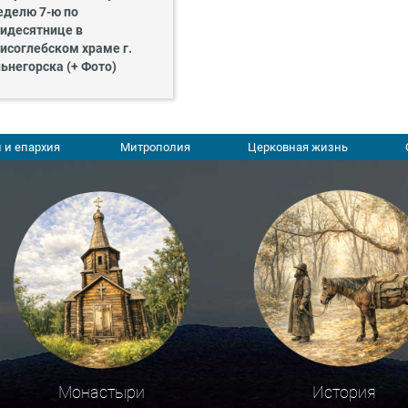
еделю 7-ю по
идесятнице в
исоглебском храме г.
ьнегорска (+ Фото)
 и епархия
Митрополия
Церковная жизнь
Монастыри
История