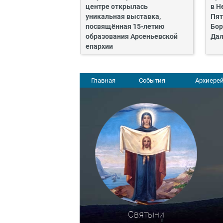
центре открылась
в Н
уникальная выставка,
Пят
посвящённая 15-летию
Бор
образования Арсеньевской
Дал
епархии
Главная
События
Архиерей
Святыни