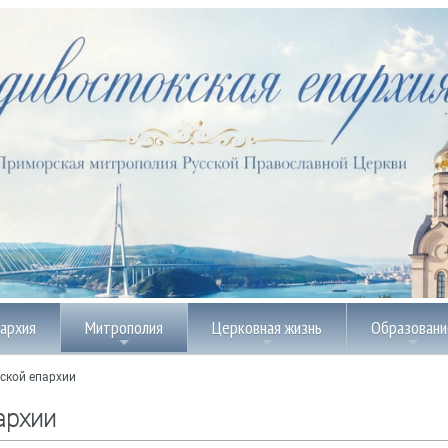
пархия
Митрополия
Церковная жизнь
Образовани
ской епархии
архии