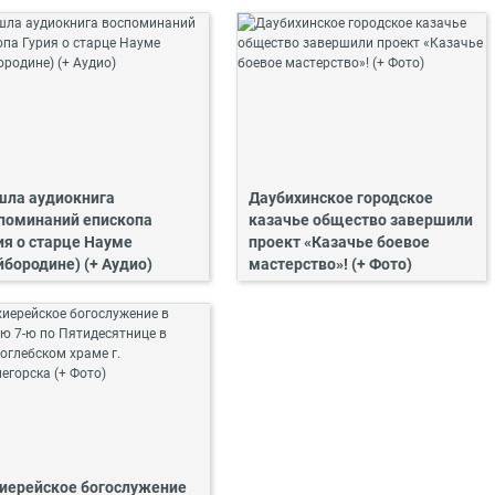
ла аудиокнига
Даубихинское городское
поминаний епископа
казачье общество завершили
ия о старце Науме
проект «Казачье боевое
йбородине) (+ Аудио)
мастерство»! (+ Фото)
иерейское богослужение