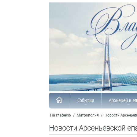
События
Архиерей и е
На главную
/
Митрополия
/
Новости Арсеньев
Новости Арсеньевской еп