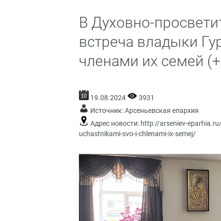
В Духовно-просвети
встреча владыки Гу
членами их семей (+
19.08.2024
3931
Источник:
Арсеньевская епархия
Адрес новости:
http://arseniev-eparhia.r
uchastnikami-svo-i-chlenami-ix-semej/