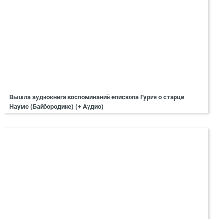
Вышла аудиокнига воспоминаний епископа Гурия о старце
Науме (Байбородине) (+ Аудио)