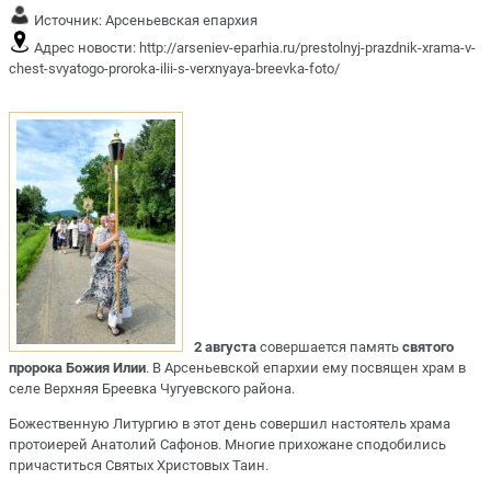
Источник:
Арсеньевская епархия
Адрес новости:
http://arseniev-eparhia.ru/prestolnyj-prazdnik-xrama-v-
chest-svyatogo-proroka-ilii-s-verxnyaya-breevka-foto/
2 августа
совершается память
святого
пророка Божия Илии
. В Арсеньевской епархии ему посвящен храм в
селе Верхняя Бреевка Чугуевского района.
Божественную Литургию в этот день совершил настоятель храма
протоиерей Анатолий Сафонов. Многие прихожане сподобились
причаститься Святых Христовых Таин.