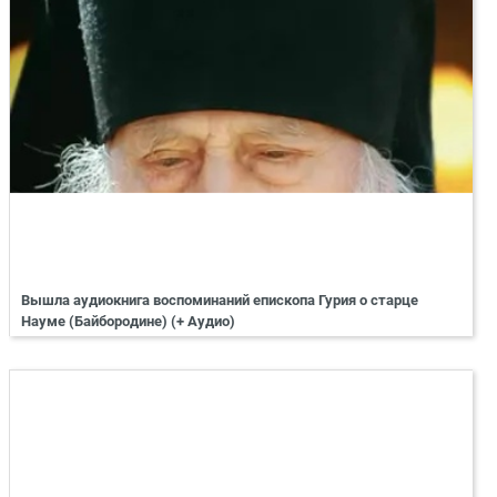
Вышла аудиокнига воспоминаний епископа Гурия о старце
Науме (Байбородине) (+ Аудио)