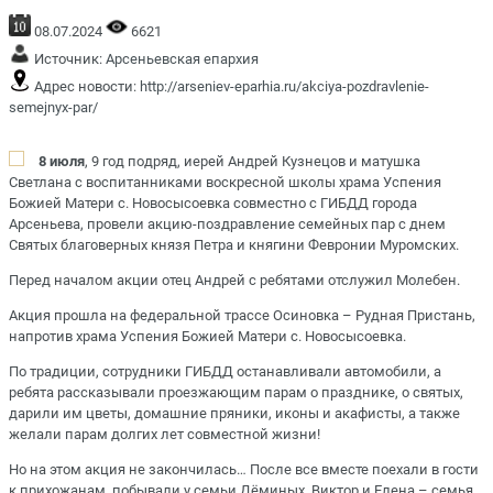
08.07.2024
6621
Источник:
Арсеньевская епархия
Адрес новости:
http://arseniev-eparhia.ru/akciya-pozdravlenie-
semejnyx-par/
8 июля
, 9 год подряд, иерей Андрей Кузнецов и матушка
Светлана с воспитанниками воскресной школы храма Успения
Божией Матери с. Новосысоевка совместно с ГИБДД города
Арсеньева, провели акцию-поздравление семейных пар с днем
Святых благоверных князя Петра и княгини Февронии Муромских.
Перед началом акции отец Андрей с ребятами отслужил Молебен.
Акция прошла на федеральной трассе Осиновка – Рудная Пристань,
напротив храма Успения Божией Матери с. Новосысоевка.
По традиции, сотрудники ГИБДД останавливали автомобили, а
ребята рассказывали проезжающим парам о празднике, о святых,
дарили им цветы, домашние пряники, иконы и акафисты, а также
желали парам долгих лет совместной жизни!
Но на этом акция не закончилась… После все вместе поехали в гости
к прихожанам, побывали у семьи Дёминых. Виктор и Елена – семья