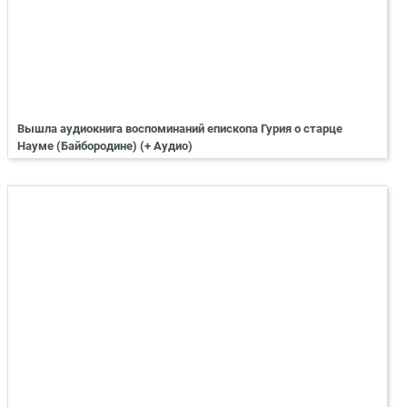
Вышла аудиокнига воспоминаний епископа Гурия о старце
Науме (Байбородине) (+ Аудио)