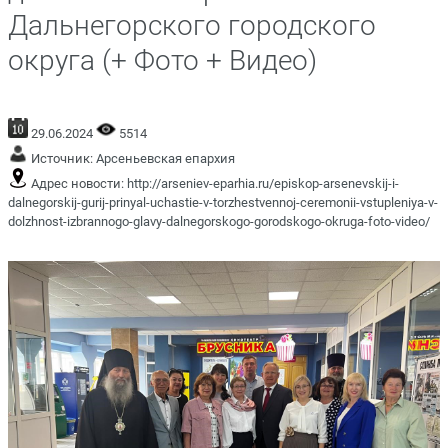
Дальнегорского городского
округа (+ Фото + Видео)
29.06.2024
5514
Источник:
Арсеньевская епархия
Адрес новости:
http://arseniev-eparhia.ru/episkop-arsenevskij-i-
dalnegorskij-gurij-prinyal-uchastie-v-torzhestvennoj-ceremonii-vstupleniya-v-
dolzhnost-izbrannogo-glavy-dalnegorskogo-gorodskogo-okruga-foto-video/