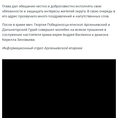
Глава дал обещание честно и добросовестно исполнять свои
обязанности и защищать интересы жителей округа. В свою очередь в
его адрес прозвучало много поздравлений и напутственных слов.
После в храме вмч. Георгия Победоносца епископ Арсеньевский и
Дальнегорский Гурий совершил молебен на всякое прошение в
сослужении настоятеля храма иерея Андрея Васякина и диакона
Кирилла Зиновьева.
Информационный отдел Арсеньевской епархии
.