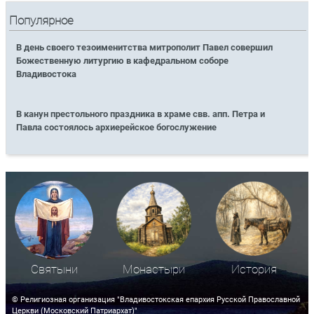
Популярное
В день своего тезоименитства митрополит Павел совершил
Божественную литургию в кафедральном соборе
Владивостока
В канун престольного праздника в храме свв. апп. Петра и
Павла состоялось архиерейское богослужение
Святыни
Монастыри
История
© Религиозная организация "Владивостокская епархия Русской Православной
Церкви (Московский Патриархат)"