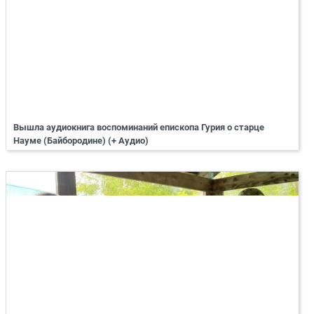
Вышла аудиокнига воспоминаний епископа Гурия о старце
Науме (Байбородине) (+ Аудио)