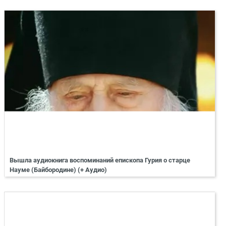
Вышла аудиокнига воспоминаний епископа Гурия о старце
Науме (Байбородине) (+ Аудио)