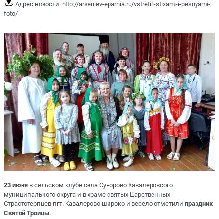
Адрес новости:
http://arseniev-eparhia.ru/vstretili-stixami-i-pesnyami-
foto/
23 июня
в сельском клубе села Суворово Кавалеровсого
муниципального округа и в храме святых Царственных
Страстотерпцев пгт. Кавалерово широко и весело отметили
праздник
Святой Троицы
.