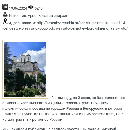
19.06.2024
6243
Источник:
Арсеньевская епархия
Адрес новости:
http://arseniev-eparhia.ru/zapiski-palomnika-chast-14-
rozhdestva-presvyatoj-bogorodicy-svyato-pafnutiev-borovskij-monastyr-foto/
В этом году, со
2 июня
, по благословению
епископа Арсеньевского и Дальнегорского Гурия началась
паломническая поездка по городам России и Белоруссии
, в которой
принимают участие не только паломники с Приморского края, но и
из центральных регионов России.
Мы начинаем публикацию записок участницы паломнической