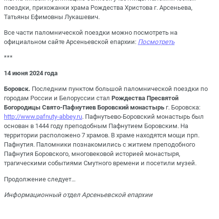
поездки, прихожанки храма Рождества Христова г. Арсеньева,
Татьяны Ефимовны Лукашевич.
Все части паломнической поездки можно посмотреть на
официальном сайте Арсеньевской епархии:
Посмотреть
***
14 июня 2024 года
Боровск.
Последним пунктом большой паломнической поездки по
городам России и Белоруссии стал
Рождества Пресвятой
Богородицы Свято-Пафнутиев Боровский монастырь
г. Боровска:
http://www.pafnuty-abbey.ru
. Пафнутьево-Боровский монастырь был
основан в 1444 году преподобным Пафнутием Боровским. На
территории расположено 7 храмов. В храме находятся мощи прп.
Пафнутия. Паломники познакомились с житием преподобного
Пафнутия Боровского, многовековой историей монастыря,
трагическими событиями Смутного времени и посетили музей.
Продолжение следует…
Информационный отдел Арсеньевской епархии