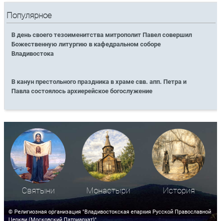
Популярное
В день своего тезоименитства митрополит Павел совершил
Божественную литургию в кафедральном соборе
Владивостока
В канун престольного праздника в храме свв. апп. Петра и
Павла состоялось архиерейское богослужение
Святыни
Монастыри
История
© Религиозная организация "Владивостокская епархия Русской Православной
Церкви (Московский Патриархат)"