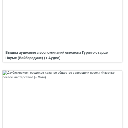
Вышла аудиокнига воспоминаний епископа Гурия о старце
Науме (Байбородине) (+ Аудио)