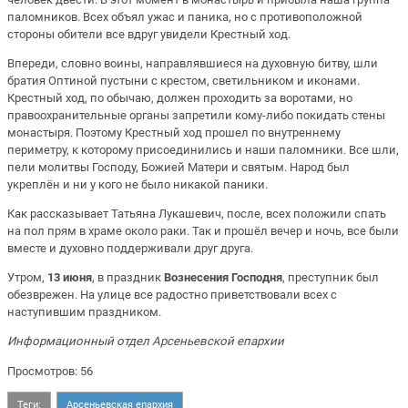
паломников. Всех объял ужас и паника, но с противоположной
стороны обители все вдруг увидели Крестный ход.
Впереди, словно воины, направлявшиеся на духовную битву, шли
братия Оптиной пустыни с крестом, светильником и иконами.
Крестный ход, по обычаю, должен проходить за воротами, но
правоохранительные органы запретили кому-либо покидать стены
монастыря. Поэтому Крестный ход прошел по внутреннему
периметру, к которому присоединились и наши паломники. Все шли,
пели молитвы Господу, Божией Матери и святым. Народ был
укреплён и ни у кого не было никакой паники.
Как рассказывает Татьяна Лукашевич, после, всех положили спать
на пол прям в храме около раки. Так и прошёл вечер и ночь, все были
вместе и духовно поддерживали друг друга.
Утром,
13 июня
, в праздник
Вознесения Господня
, преступник был
обезврежен. На улице все радостно приветствовали всех с
наступившим праздником.
Информационный отдел Арсеньевской епархии
Просмотров: 56
Теги:
Арсеньевская епархия