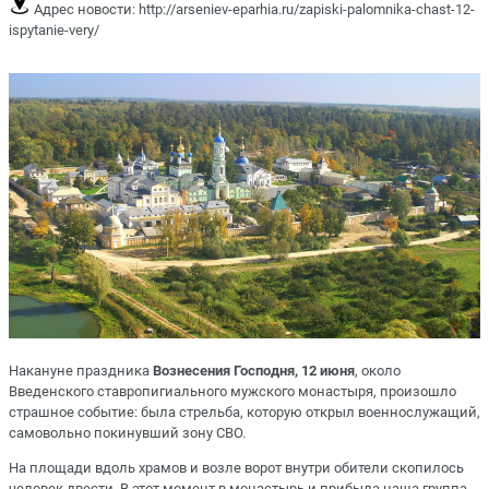
Адрес новости:
http://arseniev-eparhia.ru/zapiski-palomnika-chast-12-
ispytanie-very/
Накануне праздника
Вознесения Господня, 12 июня
, около
Введенского ставропигиального мужского монастыря
, произошло
страшное событие: была стрельба, которую открыл военнослужащий,
самовольно покинувший зону СВО.
На площади вдоль храмов и возле ворот внутри обители скопилось
человек двести. В этот момент в монастырь и прибыла наша группа