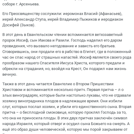
соборе г. Арсеньева.
Его Преосвященству сослужили: иеромонах Власий (Афанасьев),
иерей Александр Ступа, иерей Владимир Пыжиков и иеродиакон
Досифей (Зыков).
В этот день в Евангельском чтении вспоминается ветхозаветный
пророк Иосиф, сын Иакова и Рахили. Господь наделил его даром
провидения, что вызвало негодование и зависть его братьев.
Сговорившись, они продали его в рабство в Египет, где в положенный
час он спас народ от страшных напастей. Иосиф является своего рода
прообразом нашего Спасителя Иисуса Христа, которого предали и
обрекли на страдания, но, взойдя на Крест, Он подарил нам жизнь
вечную.
Также в этот день читается Евангелие о Втором Пришествии
Христовом и вспоминается несколько притч. Первая притча – л о
злых виноградарях, которые были настолько лукавы, что не отдавали
хозяину виноградника плодов в надлежащее время. Они избили
слуг, которых послал хозяин, и убили его единственного сына. Вторая
притча – о бесплодной смоковице, которую проклял Господь за то,
что она не приносила плоды. В этих двух притчах заключён символ
народа Израиля, который отверг и осудил сына Божьего на смерть. А
ещё это образ души человеческой, которую мы порой закрываем от