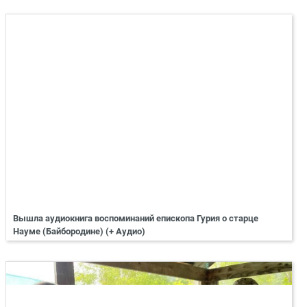
Вышла аудиокнига воспоминаний епископа Гурия о старце
Науме (Байбородине) (+ Аудио)