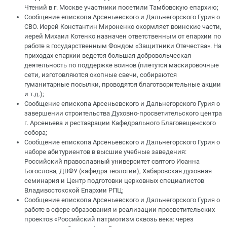
Чтений в г. Москве участники посетили Тамбовскую епархию;
Сообщение епископа Арсеньевского и Дальнегорского Гурия о
СВО. Иерей Константин Мироненко окормляет воинские части,
иерей Михаил Котенко назначен ответственным от епархии по
работе в государственным Фондом «Защитники Отечества». На
приходах епархии ведется большая добровольческая
деятельность по поддержке воинов (плетутся маскировочные
сети, изготовляются окопные свечи, собираются
гуманитарные посылки, проводятся благотворительные акции
и т.д.);
Сообщение епископа Арсеньевского и Дальнегорского Гурия о
завершении строительства Духовно-просветительского центра
г. Арсеньева и реставрации Кафедрального Благовещенского
собора;
Сообщение епископа Арсеньевского и Дальнегорского Гурия о
наборе абитуриентов в высшие учебные заведения:
Российский православный университет святого Иоанна
Богослова, ДВФУ (кафедра теологии), Хабаровская духовная
семинария и Центр подготовки церковных специалистов
Владивостокской Епархии РПЦ;
Сообщение епископа Арсеньевского и Дальнегорского Гурия о
работе в сфере образования и реализации просветительских
проектов «Российский патриотизм сквозь века: через