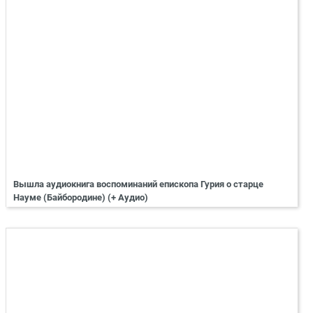
Вышла аудиокнига воспоминаний епископа Гурия о старце
Науме (Байбородине) (+ Аудио)