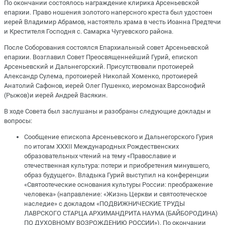
По окончании состоялось награждение клирика Арсеньевской
епархии. Право ношения золотого наперсного креста был удостоен
иерей Владимир Абрамов, настоятель храма в честь Иоанна Предтечи
и Крестителя Господня с. Самарка Чугуевского района.
После Соборования состоялся Епархиальный совет Арсеньевской
епархии. Возглавил Совет Преосвященнейший Гурий, епископ
Арсеньевский и Дальнегорский. Присутствовали протоиерей
Александр Сулема, протоиерей Николай Хоменко, протоиерей
Анатолий Сафонов, иерей Олег Пушенко, иеромонах Варсонофий
(Рыжов)и иерей Андрей Васякин.
В ходе Совета был заслушаны и разобраны следующие доклады и
вопросы:
Сообщение епископа Арсеньевского и Дальнегорского Гурия
по итогам XXХII Международных Рождественских
образовательных чтений на тему «Православие и
отечественная культура: потери и приобретения минувшего,
образ будущего». Владыка Гурий выступил на конференции
«Святоотеческие основания культуры России: преображение
человека» (направление: «Жизнь Церкви и святоотеческое
наследие» с докладом «ПОДВИЖНИЧЕСКИЕ ТРУДЫ
ЛАВРСКОГО СТАРЦА АРХИМАНДРИТА НАУМА (БАЙБОРОДИНА)
ПО ДУХОВНОМУ ВОЗРОЖДЕНИЮ РОССИИ»). По окончании