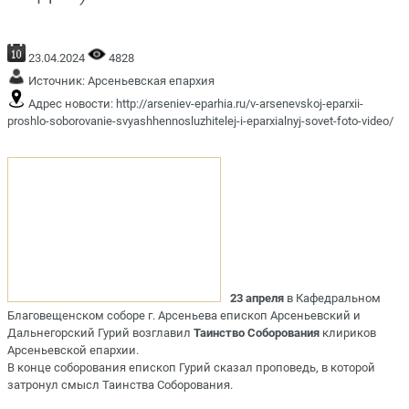
23.04.2024
4828
Источник:
Арсеньевская епархия
Адрес новости:
http://arseniev-eparhia.ru/v-arsenevskoj-eparxii-
proshlo-soborovanie-svyashhennosluzhitelej-i-eparxialnyj-sovet-foto-video/
23 апреля
в Кафедральном
Благовещенском соборе г. Арсеньева епископ Арсеньевский и
Дальнегорский Гурий возглавил
Таинство Соборования
клириков
Арсеньевской епархии.
В конце соборования епископ Гурий сказал проповедь, в которой
затронул смысл Таинства Соборования.