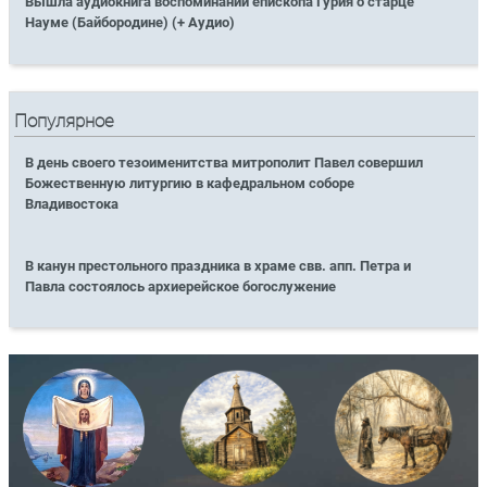
Вышла аудиокнига воспоминаний епископа Гурия о старце
Науме (Байбородине) (+ Аудио)
Популярное
В день своего тезоименитства митрополит Павел совершил
Божественную литургию в кафедральном соборе
Владивостока
В канун престольного праздника в храме свв. апп. Петра и
Павла состоялось архиерейское богослужение