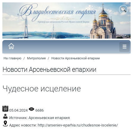
На главную
/
Митрополия
/
Новости Арсеньевской епархии
Новости Арсеньевской епархии
Чудесное исцеление
05.04.2024
6686
Источник:
Арсеньевская епархия
Адрес новости:
http://arseniev-eparhia.ru/chudesnoe-iscelenie/