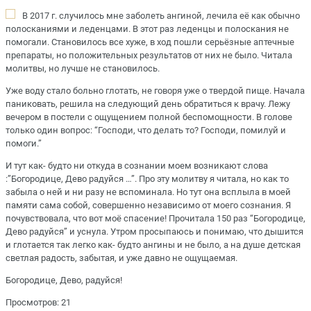
В 2017 г. случилось мне заболеть ангиной, лечила её как обычно
полосканиями и леденцами. В этот раз леденцы и полоскания не
помогали. Становилось все хуже, в ход пошли серьёзные аптечные
препараты, но положительных результатов от них не было. Читала
молитвы, но лучше не становилось.
Уже воду стало больно глотать, не говоря уже о твердой пище. Начала
паниковать, решила на следующий день обратиться к врачу. Лежу
вечером в постели с ощущением полной беспомощности. В голове
только один вопрос: “Господи, что делать то? Господи, помилуй и
помоги.”
И тут как- будто ни откуда в сознании моем возникают слова
:”Богородице, Дево радуйся …”. Про эту молитву я читала, но как то
забыла о ней и ни разу не вспоминала. Но тут она всплыла в моей
памяти сама собой, совершенно независимо от моего сознания. Я
почувствовала, что вот моё спасение! Прочитала 150 раз “Богородице,
Дево радуйся” и уснула. Утром просыпаюсь и понимаю, что дышится
и глотается так легко как- будто ангины и не было, а на душе детская
светлая радость, забытая, и уже давно не ощущаемая.
Богородице, Дево, радуйся!
Просмотров: 21