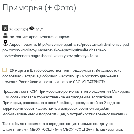
Приморья (+ Фото)
20.03.2024
6171
Источник:
Арсеньевская епархия
Адрес новости:
http://arseniev-eparhia.ru/predstaviteli-dvizheniya-pod-
pokrovom-i-molitvoyu-arsenevskoj-eparxii-prinyali-uchastie-v-
torzhestvennom-nagrazhdenii-volontyorov-primorya-foto/
20 марта
в Штабе общественной поддержки г. Владивостока
состоялась встреча Добровольческого Приморского движения
помощи Российским военным в зоне СВО «Я ПАТРИОТ».
Председатель КСМ Приморского регионального отделения Майорова
Е.М. организовала торжественное награждение волонтёров
Приморья, рассказала о своей работе, проведённой за 2 года на
территории боевых действий, о вопросах военной службы
мобилизованных и добровольцев, о потребностях военнослужащих.
Также была проведена очередная акция письмо солдату со
школьниками МБОУ «СОШ 46» и МБОУ «СОШ 26» г. Владивостока.