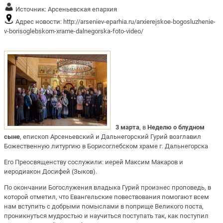
Источник:
Арсеньевская епархия
Адрес новости:
http://arseniev-eparhia.ru/arxierejskoe-bogosluzhenie-
v-borisoglebskom-xrame-dalnegorska-foto-video/
3 марта
, в
Неделю о блудном
сыне
, епископ Арсеньевский и Дальнегорский Гурий возглавил
Божественную литургию в Борисоглебском храме г. Дальнегорска
Его Преосвященству сослужили: иерей Максим Макаров и
иеродиакон Досифей (Зыков).
По окончании Богослужения владыка Гурий произнес проповедь, в
которой отметил, что Евангельские повествования помогают всем
нам вступить с добрыми помыслами в поприще Великого поста,
проникнуться мудростью и научиться поступать так, как поступил