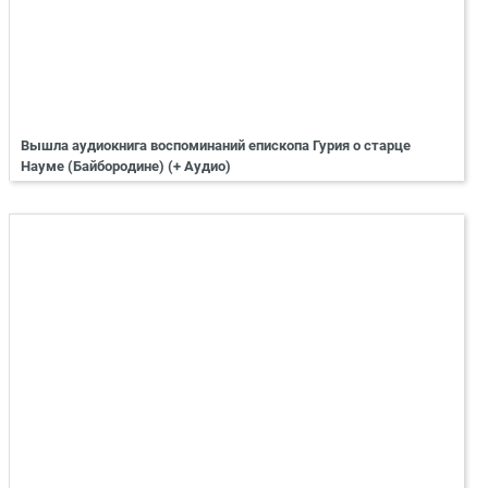
Вышла аудиокнига воспоминаний епископа Гурия о старце
Науме (Байбородине) (+ Аудио)